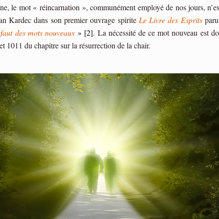
enne, le mot « réincarnation », communément employé de nos jours, n’es
lan Kardec dans son premier ouvrage spirite
Le Livre des Esprits
paru 
l faut des mots nouveaux
» [2]
. La nécessité de ce mot nouveau est do
t 1011 du chapitre sur la résurrection de la chair.