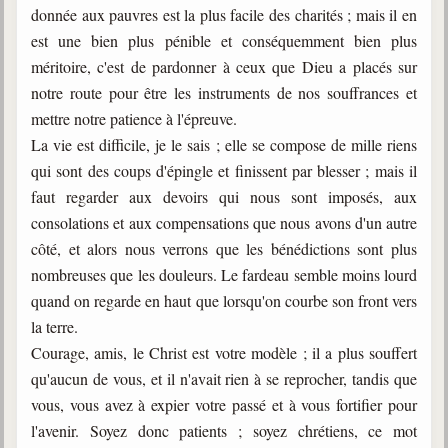
Belgique, Lux. et Canada
donnée aux pauvres est la plus facile des charités ; mais il en
est une bien plus pénible et conséquemment bien plus
Fédérations spirites
méritoire, c'est de pardonner à ceux que Dieu a placés sur
Médias spirites
notre route pour être les instruments de nos souffrances et
mettre notre patience à l'épreuve.
@
La vie est difficile, je le sais ; elle se compose de mille riens
qui sont des coups d'épingle et finissent par blesser ; mais il
faut regarder aux devoirs qui nous sont imposés, aux
consolations et aux compensations que nous avons d'un autre
côté, et alors nous verrons que les bénédictions sont plus
nombreuses que les douleurs. Le fardeau semble moins lourd
quand on regarde en haut que lorsqu'on courbe son front vers
la terre.
Courage, amis, le Christ est votre modèle ; il a plus souffert
qu'aucun de vous, et il n'avait rien à se reprocher, tandis que
vous, vous avez à expier votre passé et à vous fortifier pour
l'avenir. Soyez donc patients ; soyez chrétiens, ce mot