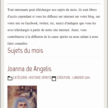
Gabriel Delanne
Tout internaute peut télécharger nos sujets du mois, ils sont libres
1857-1926
d'accès cependant si vous les diffusez sur internet sur votre blog, sur
Chico Xavier
votre site ou facebook, twitter, etc, merci d'indiquer que vous les
1910-2002
avez téléchargés à partir de notre site internet. Ainsi, vous
Divaldo Franco
contribuerez à la diffusion de la cause spirite en nous aidant à nous
1927-2025
faire connaître.
Bibliothèque
Sujets du mois
Ouvrages
Joanna de Angelis
Bibliothèque spirite
CATÉGORIE :
HISTOIRE SPIRITE
CRÉATION : 1 JANVIER 2014
DÉTAILS
Documents
Bulletins "Le Spiritisme"
Journal trimestriel
Newsletters