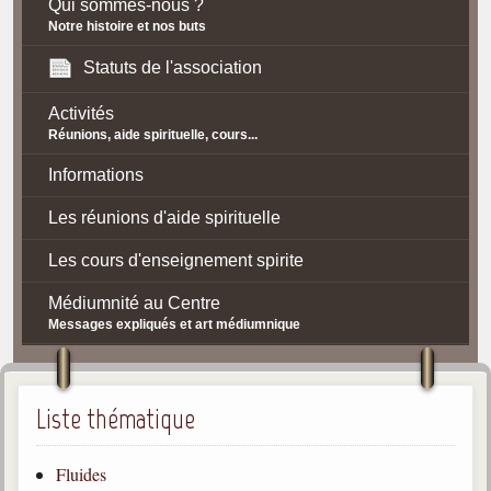
Qui sommes-nous ?
Notre histoire et nos buts
Statuts de l'association
Activités
Réunions, aide spirituelle, cours...
Informations
Les réunions d'aide spirituelle
Les cours d'enseignement spirite
Médiumnité au Centre
Messages expliqués et art médiumnique
Contact / Accès
Plan d'accès
Liste thématique
Spiritisme
Fluides
La doctrine Spirite