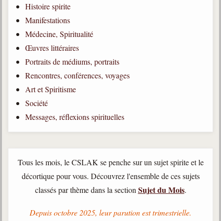
Histoire spirite
Qu'est-ce que c'est ?
Manifestations
Les bases du spiritisme
Médecine, Spiritualité
Historique
Œuvres littéraires
Portraits de médiums, portraits
Philosophie
La doctrine d'Allan Kardec
Rencontres, conférences, voyages
Art et Spiritisme
But des manifestations spirites
Société
Esprits
Messages, réflexions spirituelles
Médiums
Les hommes
Les fondateurs
Tous les mois, le CSLAK se penche sur un sujet spirite et le
décortique pour vous. Découvrez l'ensemble de ces sujets
Allan Kardec
Sujet du Mois
classés par thème dans la section
.
1804-1869
Léon Denis
Depuis octobre 2025, leur parution est trimestrielle.
1846-1927