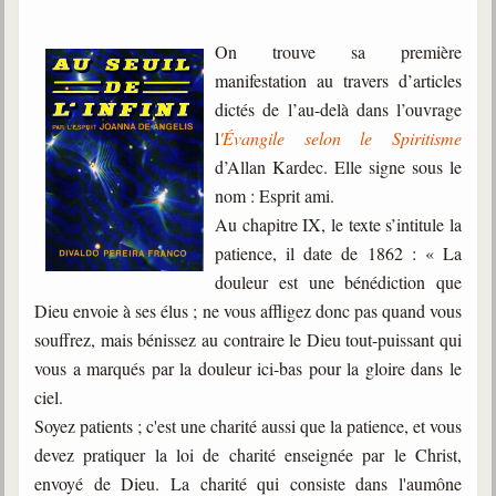
Galerie
On trouve sa première
Photos et vidéoscope
manifestation au travers d’articles
dictés de l’au-delà dans l’ouvrage
Galerie photos
l
'Évangile selon le Spiritisme
Vidéoscope
d’Allan Kardec. Elle signe sous le
nom : Esprit ami.
Filmothèque
Au chapitre IX, le texte s’intitule la
patience, il date de 1862 : « La
Les Illustrés
douleur est une bénédiction que
Vidéos courtes de Divaldo
Dieu envoie à ses élus ; ne vous affligez donc pas quand vous
souffrez, mais bénissez au contraire le Dieu tout-puissant qui
Liens spirites
vous a marqués par la douleur ici-bas pour la gloire dans le
ciel.
Centres spirites
Soyez patients ; c'est une charité aussi que la patience, et vous
devez pratiquer la loi de charité enseignée par le Christ,
France
envoyé de Dieu. La charité qui consiste dans l'aumône