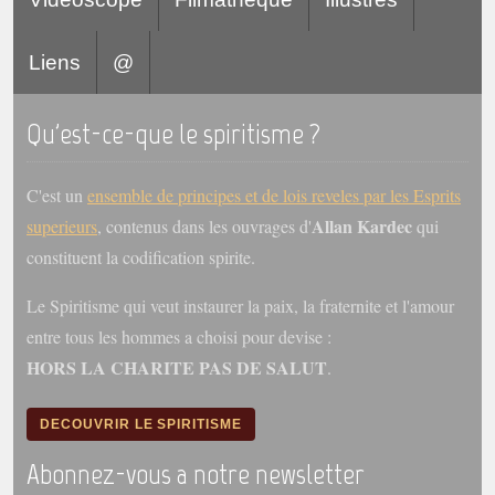
Liens
@
Qu'est-ce-que le spiritisme ?
C'est un
ensemble de principes et de lois reveles par les Esprits
Allan Kardec
superieurs
, contenus dans les ouvrages d'
qui
constituent la codification spirite.
Le Spiritisme qui veut instaurer la paix, la fraternite et l'amour
entre tous les hommes a choisi pour devise :
HORS LA CHARITE PAS DE SALUT
.
DECOUVRIR LE SPIRITISME
Abonnez-vous a notre newsletter