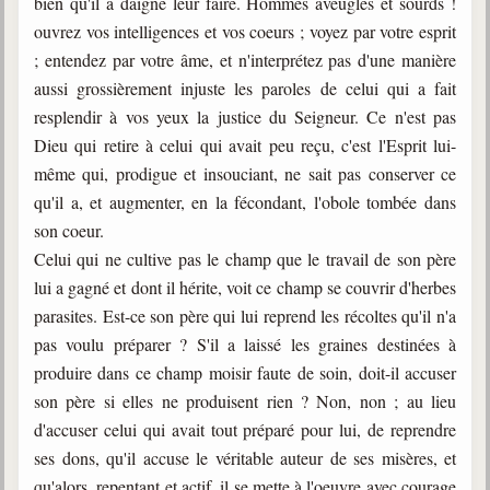
bien qu'il a daigné leur faire. Hommes aveugles et sourds !
ouvrez vos intelligences et vos coeurs ; voyez par votre esprit
; entendez par votre âme, et n'interprétez pas d'une manière
aussi grossièrement injuste les paroles de celui qui a fait
resplendir à vos yeux la justice du Seigneur. Ce n'est pas
Dieu qui retire à celui qui avait peu reçu, c'est l'Esprit lui-
même qui, prodigue et insouciant, ne sait pas conserver ce
qu'il a, et augmenter, en la fécondant, l'obole tombée dans
son coeur.
Celui qui ne cultive pas le champ que le travail de son père
lui a gagné et dont il hérite, voit ce champ se couvrir d'herbes
parasites. Est-ce son père qui lui reprend les récoltes qu'il n'a
pas voulu préparer ? S'il a laissé les graines destinées à
produire dans ce champ moisir faute de soin, doit-il accuser
son père si elles ne produisent rien ? Non, non ; au lieu
d'accuser celui qui avait tout préparé pour lui, de reprendre
ses dons, qu'il accuse le véritable auteur de ses misères, et
qu'alors, repentant et actif, il se mette à l'oeuvre avec courage