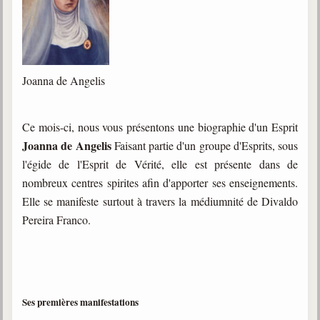
trimestrielles
Sujets du mois
Citations
Joanna de Angelis
Maximes
Enregistrements
Ce mois-ci, nous vous présentons une biographie d'un Esprit
séance d'aide spirituelle
Joanna de Angelis
Faisant partie d'un groupe d'Esprits, sous
Diaporamas
l'égide de l'Esprit de Vérité, elle est présente dans de
Powerpoints
nombreux centres spirites afin d'apporter ses enseignements.
Elle se manifeste surtout à travers la médiumnité de Divaldo
Enseignement
Cours dispensés au Centre
Pereira Franco.
L'Agora
Posez-nous des questions
Consultez les réponses
Ses premières manifestations
Posez votre question