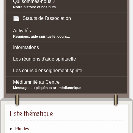
Qui sommes-nous ?
Notre histoire et nos buts
Statuts de l'association
Activités
Réunions, aide spirituelle, cours...
Informations
Les réunions d'aide spirituelle
Les cours d'enseignement spirite
Médiumnité au Centre
Messages expliqués et art médiumnique
Contact / Accès
Plan d'accès
Liste thématique
Spiritisme
Fluides
La doctrine Spirite