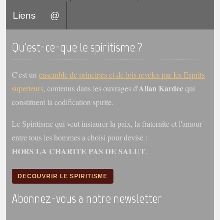
trimestrielles
Liens
@
Sujets du mois
Citations
Qu'est-ce-que le spiritisme ?
Maximes
C'est un
ensemble de principes et de lois reveles par les Esprits
Enregistrements
Allan Kardec
superieurs
, contenus dans les ouvrages d'
qui
séance d'aide spirituelle
constituent la codification spirite.
Diaporamas
Powerpoints
Le Spiritisme qui veut instaurer la paix, la fraternite et l'amour
entre tous les hommes a choisi pour devise :
Enseignement
Cours dispensés au Centre
HORS LA CHARITE PAS DE SALUT
.
L'Agora
DECOUVRIR LE SPIRITISME
Posez-nous des questions
Abonnez-vous a notre newsletter
Consultez les réponses
Posez votre question