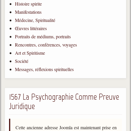
Histoire spirite
Qu'est-ce que c'est ?
Manifestations
Les bases du spiritisme
Médecine, Spiritualité
Historique
Œuvres littéraires
Portraits de médiums, portraits
Philosophie
La doctrine d'Allan Kardec
Rencontres, conférences, voyages
Art et Spiritisme
But des manifestations spirites
Société
Esprits
Messages, réflexions spirituelles
Médiums
Les hommes
Les fondateurs
1567 La Psychographie Comme Preuve
Juridique
Allan Kardec
1804-1869
Léon Denis
Cette ancienne adresse Joomla est maintenant prise en
1846-1927