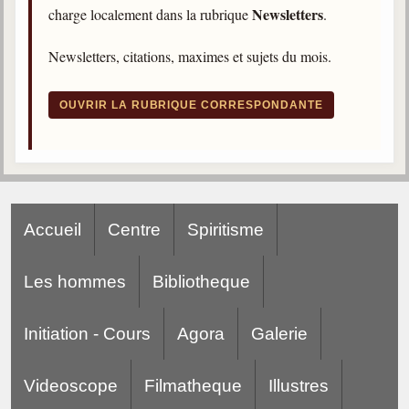
Newsletters
charge localement dans la rubrique
.
Gabriel Delanne
1857-1926
Newsletters, citations, maximes et sujets du mois.
Chico Xavier
1910-2002
OUVRIR LA RUBRIQUE CORRESPONDANTE
Divaldo Franco
1927-2025
Bibliothèque
Accueil
Centre
Spiritisme
Ouvrages
Bibliothèque spirite
Les hommes
Bibliotheque
Documents
Initiation - Cours
Agora
Galerie
Bulletins "Le Spiritisme"
Journal trimestriel
Videoscope
Filmatheque
Illustres
Newsletters