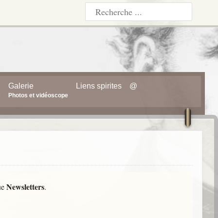
Galerie
Liens spirites
@
s
Photos et vidéoscope
Newsletters
ue
.