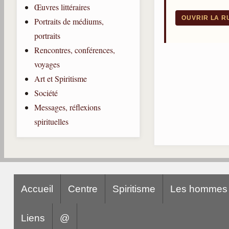
Œuvres littéraires
OUVRIR LA 
Portraits de médiums,
portraits
Rencontres, conférences,
voyages
Art et Spiritisme
Société
Messages, réflexions
spirituelles
Accueil
Centre
Spiritisme
Les hommes
Liens
@