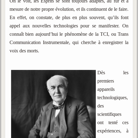
On le voit, les Esprits se sont toujours adaptés, au fur et à
mesure de notre propre évolution, et ils continuent de le faire.
En effet, on constate, de plus en plus souvent, qu’ils font
appel aux nouvelles technologies pour se manifester. On
connaît bien aujourd’hui le phénomène de la TCI, ou Trans
Communication Instrumentale, qui cherche à enregistrer la
voix des morts.
Dès les
premiers
appareils
technologiques,
des
scientifiques
ont tenté ces
expériences, à