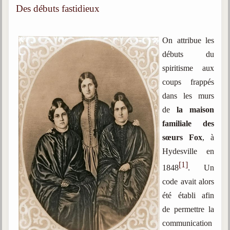
trimestrielles
Des débuts fastidieux
Sujets du mois
On attribue les
Citations
débuts du
Maximes
spiritisme aux
coups frappés
Enregistrements
dans les murs
séance d'aide spirituelle
de
la maison
Diaporamas
familiale des
Powerpoints
sœurs Fox
, à
Enseignement
Hydesville en
Cours dispensés au Centre
[1]
1848
. Un
L'Agora
code avait alors
Posez-nous des questions
été établi afin
de permettre la
Consultez les réponses
communication
Posez votre question