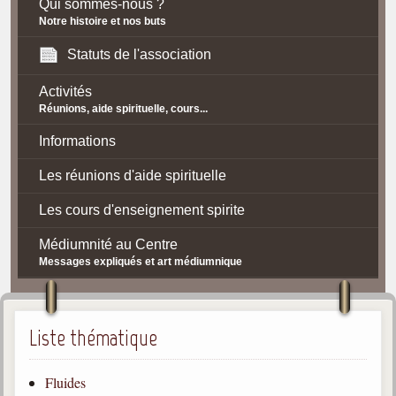
Qui sommes-nous ?
Notre histoire et nos buts
Statuts de l'association
Activités
Réunions, aide spirituelle, cours...
Informations
Les réunions d'aide spirituelle
Les cours d'enseignement spirite
Médiumnité au Centre
Messages expliqués et art médiumnique
Contact / Accès
Plan d'accès
Liste thématique
Spiritisme
Fluides
La doctrine Spirite