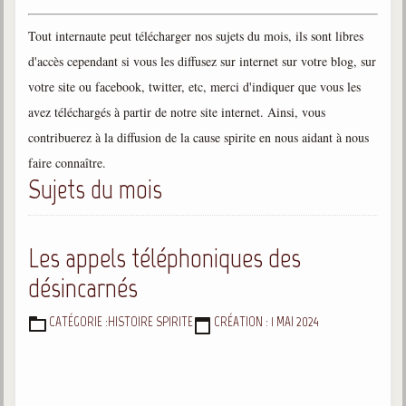
Gabriel Delanne
Tout internaute peut télécharger nos sujets du mois, ils sont libres
1857-1926
d'accès cependant si vous les diffusez sur internet sur votre blog, sur
Chico Xavier
votre site ou facebook, twitter, etc, merci d'indiquer que vous les
1910-2002
avez téléchargés à partir de notre site internet. Ainsi, vous
Divaldo Franco
contribuerez à la diffusion de la cause spirite en nous aidant à nous
1927-2025
faire connaître.
Bibliothèque
Sujets du mois
Ouvrages
Les appels téléphoniques des
Bibliothèque spirite
désincarnés
Documents
CATÉGORIE :
HISTOIRE SPIRITE
CRÉATION : 1 MAI 2024
DÉTAILS
Bulletins "Le Spiritisme"
Journal trimestriel
Newsletters