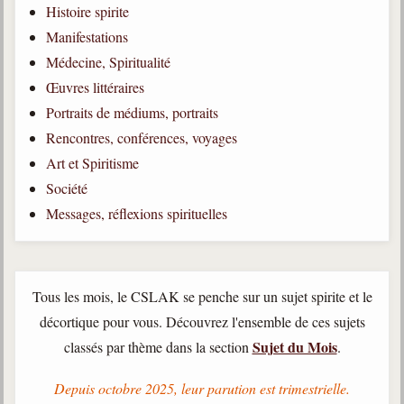
Histoire spirite
Qu'est-ce que c'est ?
Manifestations
Les bases du spiritisme
Médecine, Spiritualité
Historique
Œuvres littéraires
Portraits de médiums, portraits
Philosophie
La doctrine d'Allan Kardec
Rencontres, conférences, voyages
Art et Spiritisme
But des manifestations spirites
Société
Esprits
Messages, réflexions spirituelles
Médiums
Les hommes
Les fondateurs
Tous les mois, le CSLAK se penche sur un sujet spirite et le
décortique pour vous. Découvrez l'ensemble de ces sujets
Allan Kardec
Sujet du Mois
classés par thème dans la section
.
1804-1869
Léon Denis
Depuis octobre 2025, leur parution est trimestrielle.
1846-1927