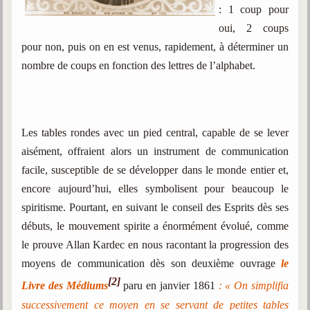
: 1 coup pour
Galerie
oui, 2 coups
Photos et vidéoscope
pour non, puis on en est venus, rapidement, à déterminer un
nombre de coups en fonction des lettres de l’alphabet.
Galerie photos
Vidéoscope
Filmothèque
Les tables rondes avec un pied central, capable de se lever
aisément, offraient alors un instrument de communication
Les Illustrés
facile, susceptible de se développer dans le monde entier et,
encore aujourd’hui, elles symbolisent pour beaucoup le
Vidéos courtes de Divaldo
spiritisme. Pourtant, en suivant le conseil des Esprits dès ses
Liens spirites
débuts, le mouvement spirite a énormément évolué, comme
le prouve Allan Kardec en nous racontant la progression des
Centres spirites
moyens de communication dès son deuxième ouvrage
le
[2]
Livre des Médiums
paru en janvier 1861
:
« On simplifia
France
successivement ce moyen en se servant de petites tables