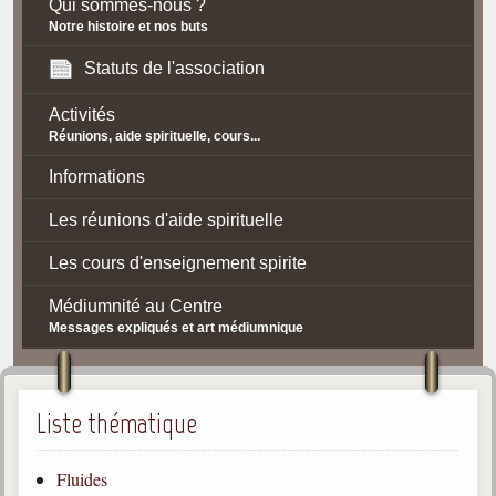
Qui sommes-nous ?
Notre histoire et nos buts
Statuts de l'association
Activités
Réunions, aide spirituelle, cours...
Informations
Les réunions d'aide spirituelle
Les cours d'enseignement spirite
Médiumnité au Centre
Messages expliqués et art médiumnique
Contact / Accès
Plan d'accès
Liste thématique
Spiritisme
Fluides
La doctrine Spirite