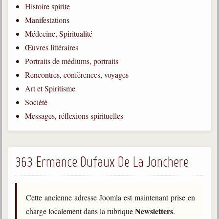
Histoire spirite
Qu'est-ce que c'est ?
Manifestations
Les bases du spiritisme
Médecine, Spiritualité
Historique
Œuvres littéraires
Portraits de médiums, portraits
Philosophie
La doctrine d'Allan Kardec
Rencontres, conférences, voyages
Art et Spiritisme
But des manifestations spirites
Société
Esprits
Messages, réflexions spirituelles
Médiums
Les hommes
Les fondateurs
363 Ermance Dufaux De La Jonchere
Allan Kardec
1804-1869
Cette ancienne adresse Joomla est maintenant prise en
Léon Denis
Newsletters
charge localement dans la rubrique
.
1846-1927