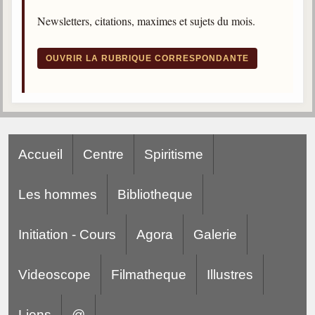
Gabriel Delanne
Newsletters, citations, maximes et sujets du mois.
1857-1926
Chico Xavier
OUVRIR LA RUBRIQUE CORRESPONDANTE
1910-2002
Divaldo Franco
1927-2025
Bibliothèque
Accueil
Centre
Spiritisme
Ouvrages
Les hommes
Bibliotheque
Bibliothèque spirite
Initiation - Cours
Agora
Galerie
Documents
Bulletins "Le Spiritisme"
Videoscope
Filmatheque
Illustres
Journal trimestriel
Newsletters
Liens
@