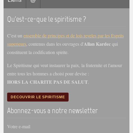
trimestrielles
Sujets du mois
Qu'est-ce-que le spiritisme ?
Citations
C'est un
ensemble de principes et de lois reveles par les Esprits
Maximes
Allan Kardec
superieurs
, contenus dans les ouvrages d'
qui
Enregistrements
constituent la codification spirite.
séance d'aide spirituelle
Le Spiritisme qui veut instaurer la paix, la fraternite et l'amour
Diaporamas
entre tous les hommes a choisi pour devise :
Powerpoints
HORS LA CHARITE PAS DE SALUT
.
Enseignement
Cours dispensés au Centre
DECOUVRIR LE SPIRITISME
L'Agora
Abonnez-vous a notre newsletter
Posez-nous des questions
Consultez les réponses
Votre e-mail
Posez votre question