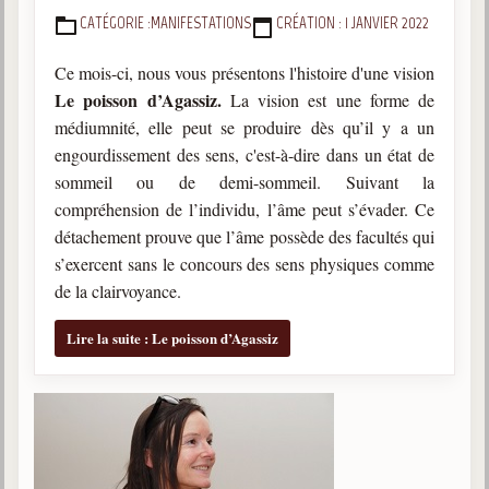
CATÉGORIE :
MANIFESTATIONS
CRÉATION : 1 JANVIER 2022
DÉTAILS
Galerie
Photos et vidéoscope
Ce mois-ci, nous vous présentons l'histoire d'une vision
Le poisson d’Agassiz.
La vision est une forme de
Galerie photos
médiumnité, elle peut se produire dès qu’il y a un
engourdissement des sens, c'est-à-dire dans un état de
Vidéoscope
sommeil ou de demi-sommeil. Suivant la
compréhension de l’individu, l’âme peut s’évader. Ce
Filmothèque
détachement prouve que l’âme possède des facultés qui
Les Illustrés
s’exercent sans le concours des sens physiques comme
de la clairvoyance.
Vidéos courtes de Divaldo
Lire la suite : Le poisson d’Agassiz
Liens spirites
Centres spirites
France