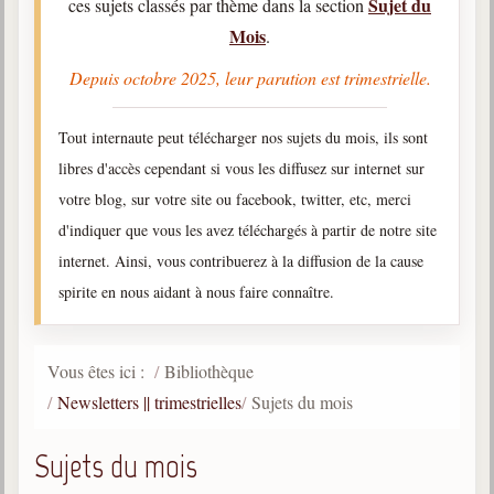
Sujet du
ces sujets classés par thème dans la section
Mois
Qu'est-ce que c'est ?
.
Les bases du spiritisme
Depuis octobre 2025, leur parution est trimestrielle.
Historique
Tout internaute peut télécharger nos sujets du mois, ils sont
Philosophie
La doctrine d'Allan Kardec
libres d'accès cependant si vous les diffusez sur internet sur
votre blog, sur votre site ou facebook, twitter, etc, merci
But des manifestations spirites
d'indiquer que vous les avez téléchargés à partir de notre site
Esprits
internet. Ainsi, vous contribuerez à la diffusion de la cause
Médiums
spirite en nous aidant à nous faire connaître.
Les hommes
Les fondateurs
Vous êtes ici :
Bibliothèque
Allan Kardec
Newsletters || trimestrielles
Sujets du mois
1804-1869
Sujets du mois
Léon Denis
1846-1927