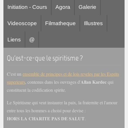
Initiation - Cours
Agora
Galerie
Videoscope
Filmatheque
Illustres
Liens
@
Qu'est-ce-que le spiritisme ?
C'est un
ensemble de principes et de lois reveles par les Esprits
Allan Kardec
superieurs
, contenus dans les ouvrages d'
qui
constituent la codification spirite.
Le Spiritisme qui veut instaurer la paix, la fraternite et l'amour
entre tous les hommes a choisi pour devise :
HORS LA CHARITE PAS DE SALUT
.