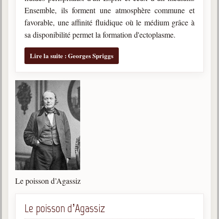
trimestrielles
Ensemble, ils forment une atmosphère commune et
favorable, une affinité fluidique où le médium grâce à
Sujets du mois
sa disponibilité permet la formation d'ectoplasme.
Citations
Lire la suite : Georges Spriggs
Maximes
Enregistrements
séance d'aide spirituelle
Diaporamas
Powerpoints
Enseignement
Cours dispensés au Centre
L'Agora
Posez-nous des questions
Le poisson d’Agassiz
Consultez les réponses
Le poisson d’Agassiz
Posez votre question