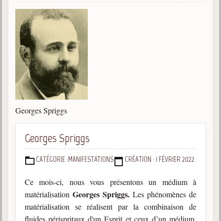
Gabriel Delanne
1857-1926
Chico Xavier
1910-2002
Divaldo Franco
1927-2025
Bibliothèque
Georges Spriggs
Ouvrages
Georges Spriggs
Bibliothèque spirite
CATÉGORIE :
MANIFESTATIONS
CRÉATION : 1 FÉVRIER 2022
DÉTAILS
Documents
Ce mois-ci, nous vous présentons un médium à
Bulletins "Le Spiritisme"
Georges Spriggs.
matérialisation
Les phénomènes de
Journal trimestriel
matérialisation se réalisent par la combinaison de
Newsletters
fluides périspritaux d'un Esprit et ceux d’un médium.