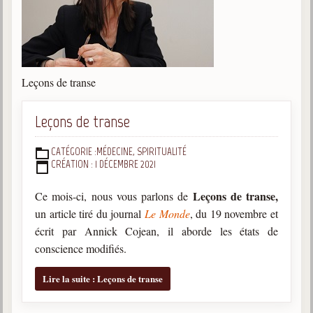
Belgique, Lux. et Canada
Fédérations spirites
Médias spirites
Leçons de transe
@
Leçons de transe
CATÉGORIE :
MÉDECINE, SPIRITUALITÉ
DÉTAILS
CRÉATION : 1 DÉCEMBRE 2021
Leçons de transe,
Ce mois-ci, nous vous parlons de
un article tiré du journal
Le Monde
, du 19 novembre et
écrit par Annick Cojean, il aborde les états de
conscience modifiés.
Lire la suite : Leçons de transe