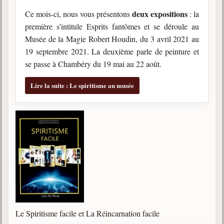
deux expositions
Ce mois-ci, nous vous présentons
: la
Galerie
première s'intitule Esprits fantômes et se déroule au
Photos et vidéoscope
Musée de la Magie Robert Houdin, du 3 avril 2021 au
19 septembre 2021. La deuxième parle de peinture et
Galerie photos
se passe à Chambéry du 19 mai au 22 août.
Vidéoscope
Lire la suite : Le spiritisme au musée
Filmothèque
Les Illustrés
Vidéos courtes de Divaldo
Liens spirites
Centres spirites
France
Le Spiritisme facile et La Réincarnation facile