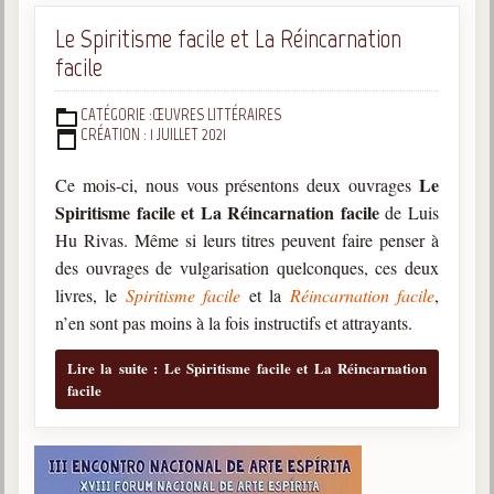
Belgique, Lux. et Canada
Le Spiritisme facile et La Réincarnation
Fédérations spirites
facile
Médias spirites
CATÉGORIE :
ŒUVRES LITTÉRAIRES
DÉTAILS
CRÉATION : 1 JUILLET 2021
@
Le
Ce mois-ci, nous vous présentons deux ouvrages
Spiritisme facile et La Réincarnation facile
de Luis
Hu Rivas. Même si leurs titres peuvent faire penser à
des ouvrages de vulgarisation quelconques, ces deux
livres, le
Spiritisme facile
et la
Réincarnation facile
,
n’en sont pas moins à la fois instructifs et attrayants.
Lire la suite : Le Spiritisme facile et La Réincarnation
facile