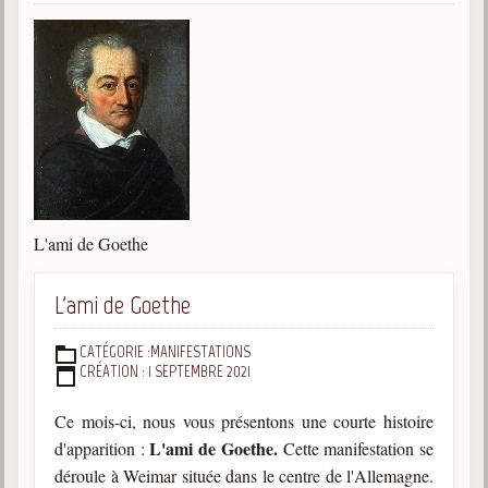
Gabriel Delanne
1857-1926
Chico Xavier
1910-2002
Divaldo Franco
1927-2025
Bibliothèque
L'ami de Goethe
Ouvrages
L'ami de Goethe
Bibliothèque spirite
CATÉGORIE :
MANIFESTATIONS
DÉTAILS
Documents
CRÉATION : 1 SEPTEMBRE 2021
Bulletins "Le Spiritisme"
Ce mois-ci, nous vous présentons une courte histoire
Journal trimestriel
L'ami de Goethe.
d'apparition :
Cette manifestation se
déroule à Weimar située dans le centre de l'Allemagne.
Newsletters