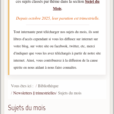
Sujet du
ces sujets classés par thème dans la section
Mois
Qu'est-ce que c'est ?
.
Les bases du spiritisme
Depuis octobre 2025, leur parution est trimestrielle.
Historique
Tout internaute peut télécharger nos sujets du mois, ils sont
Philosophie
La doctrine d'Allan Kardec
libres d'accès cependant si vous les diffusez sur internet sur
votre blog, sur votre site ou facebook, twitter, etc, merci
But des manifestations spirites
d'indiquer que vous les avez téléchargés à partir de notre site
Esprits
internet. Ainsi, vous contribuerez à la diffusion de la cause
Médiums
spirite en nous aidant à nous faire connaître.
Les hommes
Les fondateurs
Vous êtes ici :
Bibliothèque
Allan Kardec
Newsletters || trimestrielles
Sujets du mois
1804-1869
Sujets du mois
Léon Denis
1846-1927