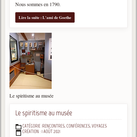
Nous sommes en 1790.
trimestrielles
Sujets du mois
Lire la suite : L'ami de Goethe
Citations
Maximes
Enregistrements
séance d'aide spirituelle
Diaporamas
Powerpoints
Enseignement
Cours dispensés au Centre
Le spiritisme au musée
L'Agora
Le spiritisme au musée
Posez-nous des questions
Consultez les réponses
CATÉGORIE :
RENCONTRES, CONFÉRENCES, VOYAGES
DÉTAILS
CRÉATION : 1 AOÛT 2021
Posez votre question