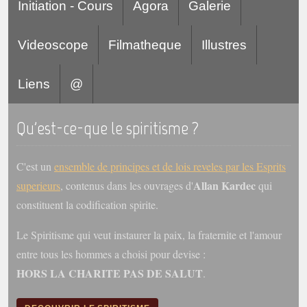
Initiation - Cours
Agora
Galerie
Videoscope
Filmatheque
Illustres
Liens
@
Qu'est-ce-que le spiritisme ?
C'est un
ensemble de principes et de lois reveles par les Esprits
Allan Kardec
superieurs
, contenus dans les ouvrages d'
qui
constituent la codification spirite.
Le Spiritisme qui veut instaurer la paix, la fraternite et l'amour
entre tous les hommes a choisi pour devise :
HORS LA CHARITE PAS DE SALUT
.