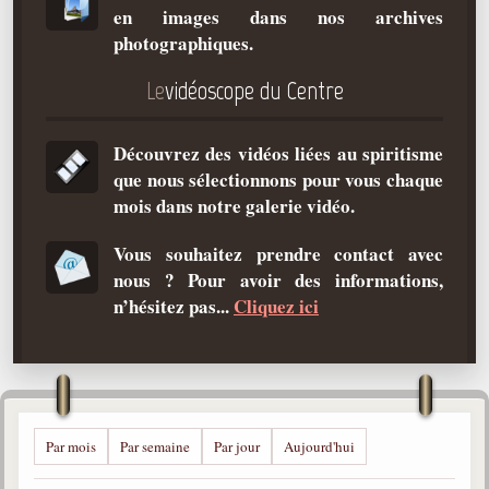
en images dans nos archives
Qu'est-ce que c'est ?
photographiques.
Les bases du spiritisme
Le
vidéoscope du Centre
Historique
Philosophie
Découvrez des vidéos liées au spiritisme
La doctrine d'Allan Kardec
que nous sélectionnons pour vous chaque
But des manifestations spirites
mois dans notre galerie vidéo.
Esprits
Vous souhaitez prendre contact avec
nous ? Pour avoir des informations,
Médiums
n’hésitez pas...
Cliquez ici
Les hommes
Les fondateurs
Allan Kardec
1804-1869
Par mois
Par semaine
Par jour
Aujourd'hui
Léon Denis
1846-1927