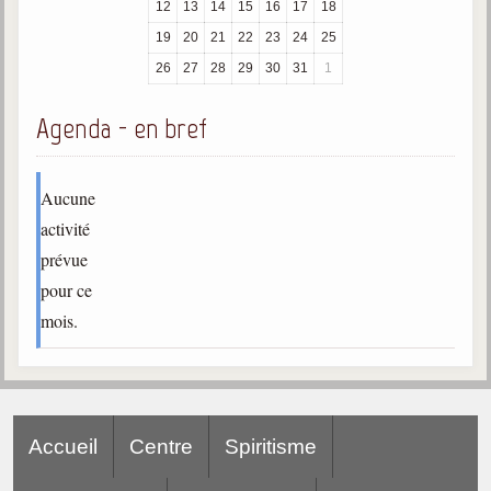
12
13
14
15
16
17
18
trimestrielles
19
20
21
22
23
24
25
Sujets du mois
26
27
28
29
30
31
1
Citations
Agenda - en bref
Maximes
Enregistrements
Aucune
séance d'aide spirituelle
activité
Diaporamas
prévue
Powerpoints
pour ce
Enseignement
mois.
Cours dispensés au Centre
L'Agora
Posez-nous des questions
Accueil
Centre
Spiritisme
Consultez les réponses
Posez votre question