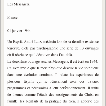
Les Messagers,
Gabriel Delanne
1857-1926
France,
Chico Xavier
1910-2002
01 janvier 1944
Divaldo Franco
1927-2025
Un Esprit, André Luiz, médecin lors de sa dernière existence
Bibliothèque
terrestre, dicte par psychographie une série de 13 ouvrages
où il révèle ce qu’il découvre dans l’au-delà.
Le deuxième ouvrage sera les Messagers, il est écrit en 1944.
Ouvrages
Ce livre révèle que la mort physique dévoile la vie spirituelle
Bibliothèque spirite
dans une évolution continue. Il relate les expériences de
plusieurs Esprits qui se réincarnent avec des travaux
Documents
programmés et nécessaires à leur perfectionnement. Il traite
Bulletins "Le Spiritisme"
de thèmes comme l’étude des enseignements du Christ en
Journal trimestriel
famille, les bienfaits de la pratique du bien, il apporte des
Newsletters