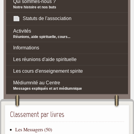
Qui sommes-nous ?
Notre histoire et nos buts
Statuts de l'association
Activités
Réunions, aide spirituelle, cours...
Informations
Les réunions d'aide spirituelle
Les cours d'enseignement spirite
Médiumnité au Centre
Messages expliqués et art médiumnique
Contact / Accès
Plan d'accès
Classement par livres
Spiritisme
Les Messagers (50)
La doctrine Spirite