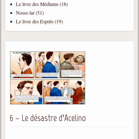
Le livre des Médiums (18)
Qu'est-ce que c'est ?
Nosso lar (51)
Les bases du spiritisme
Le livre des Esprits (19)
Historique
Philosophie
La doctrine d'Allan Kardec
But des manifestations spirites
Esprits
Médiums
Les hommes
Les fondateurs
Allan Kardec
6 – Le désastre d’Acelino
1804-1869
Léon Denis
1846-1927