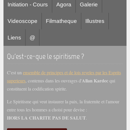
Initiation - Cours
Agora
Galerie
Videoscope
Filmatheque
Illustres
Liens
@
Qu'est-ce-que le spiritisme ?
C'est un
ensemble de principes et de lois reveles par les Esprits
Allan Kardec
superieurs
, contenus dans les ouvrages d'
qui
constituent la codification spirite.
Le Spiritisme qui veut instaurer la paix, la fraternite et l'amour
entre tous les hommes a choisi pour devise :
HORS LA CHARITE PAS DE SALUT
.