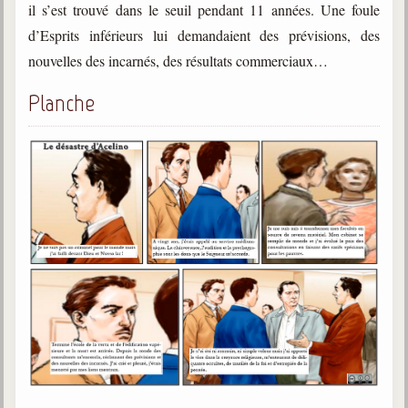
il s’est trouvé dans le seuil pendant 11 années. Une foule
d’Esprits inférieurs lui demandaient des prévisions, des
Galerie
Photos et vidéoscope
nouvelles des incarnés, des résultats commerciaux…
Galerie photos
Planche
Vidéoscope
Filmothèque
Les Illustrés
Vidéos courtes de Divaldo
Liens spirites
Centres spirites
France