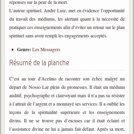
réponses sur la peur de la mort.
trimestrielles
L’auteur spirituel, André Luiz, met en évidence l’opportunité
Sujets du mois
du travail des médiums, les alertant quant à la nécessité de
Citations
pratiquer ces enseignements afin d’éviter un retour sur le plan
spirituel sans avoir rempli les engagements acceptés.
Maximes
Genre:
Les Messagers
Enregistrements
séance d'aide spirituelle
Résumé de la planche
Diaporamas
Powerpoints
C’est au tour d’Acelino de raconter son échec malgré un
Enseignement
départ de Nosso Lar plein de promesses. Il était un médium
Cours dispensés au Centre
auditif, psychographe et clairvoyant mais il n’a pas su résister
à l’attrait de l’argent et a monnayé ses services. Il a oublié les
L'Agora
Posez-nous des questions
leçons de la spiritualité supérieure et les enseignements
divins. Il ne se trouve pas d’excuses car il était éclairé et
Consultez les réponses
l’assistance divine ne lui a jamais fait défaut. Après sa mort,
Posez votre question