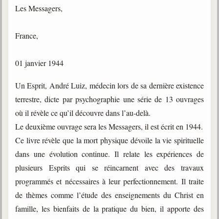
Les Messagers,
Gabriel Delanne
1857-1926
France,
Chico Xavier
1910-2002
01 janvier 1944
Divaldo Franco
1927-2025
Un Esprit, André Luiz, médecin lors de sa dernière existence
Bibliothèque
terrestre, dicte par psychographie une série de 13 ouvrages
où il révèle ce qu’il découvre dans l’au-delà.
Le deuxième ouvrage sera les Messagers, il est écrit en 1944.
Ouvrages
Ce livre révèle que la mort physique dévoile la vie spirituelle
Bibliothèque spirite
dans une évolution continue. Il relate les expériences de
plusieurs Esprits qui se réincarnent avec des travaux
Documents
programmés et nécessaires à leur perfectionnement. Il traite
Bulletins "Le Spiritisme"
de thèmes comme l’étude des enseignements du Christ en
Journal trimestriel
famille, les bienfaits de la pratique du bien, il apporte des
Newsletters