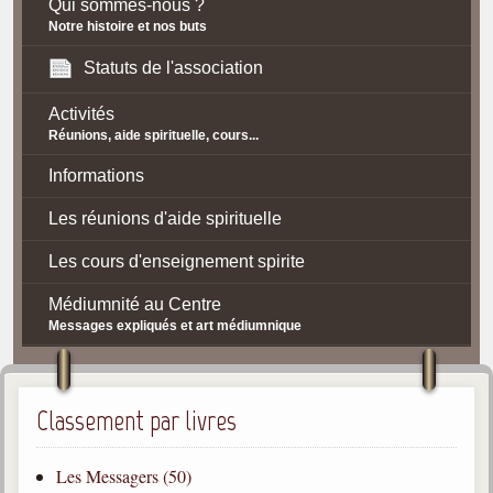
Qui sommes-nous ?
Notre histoire et nos buts
Statuts de l'association
Activités
Réunions, aide spirituelle, cours...
Informations
Les réunions d'aide spirituelle
Les cours d'enseignement spirite
Médiumnité au Centre
Messages expliqués et art médiumnique
Contact / Accès
Plan d'accès
Classement par livres
Spiritisme
Les Messagers (50)
La doctrine Spirite