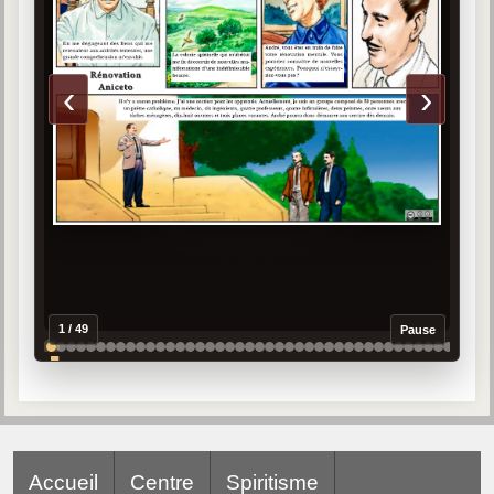
Galerie
Photos et vidéoscope
‹
›
Galerie photos
Vidéoscope
Filmothèque
Les Illustrés
Vidéos courtes de Divaldo
1 / 49
Pause
Liens spirites
Centres spirites
France
Accueil
Centre
Spiritisme