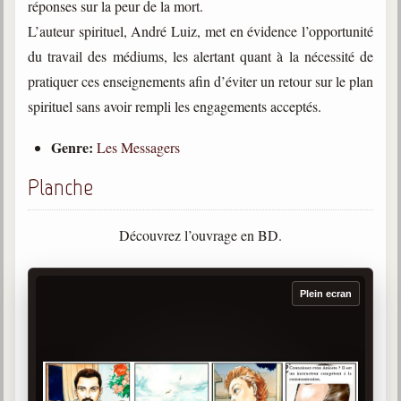
réponses sur la peur de la mort.
trimestrielles
L’auteur spirituel, André Luiz, met en évidence l’opportunité
Sujets du mois
du travail des médiums, les alertant quant à la nécessité de
Citations
pratiquer ces enseignements afin d’éviter un retour sur le plan
spirituel sans avoir rempli les engagements acceptés.
Maximes
Genre:
Les Messagers
Enregistrements
séance d'aide spirituelle
Planche
Diaporamas
Powerpoints
Découvrez l’ouvrage en BD.
Enseignement
Cours dispensés au Centre
Plein ecran
L'Agora
Posez-nous des questions
Consultez les réponses
Posez votre question