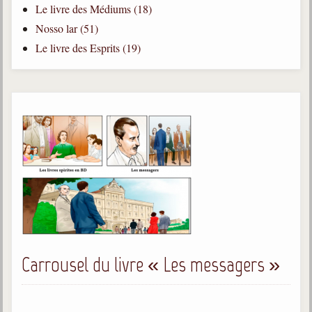
Le livre des Médiums (18)
Qu'est-ce que c'est ?
Nosso lar (51)
Les bases du spiritisme
Le livre des Esprits (19)
Historique
Philosophie
La doctrine d'Allan Kardec
But des manifestations spirites
Esprits
Médiums
Les hommes
Les fondateurs
Allan Kardec
Carrousel du livre « Les messagers »
1804-1869
Léon Denis
1846-1927