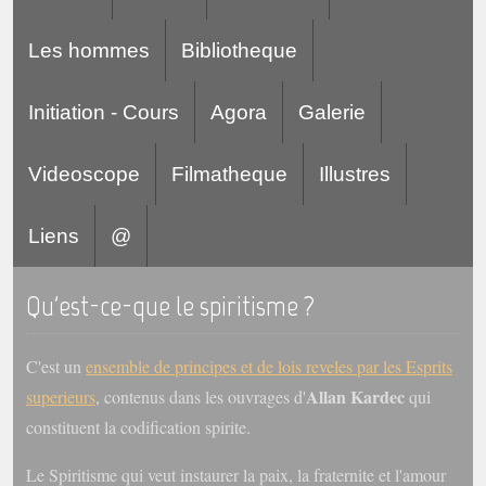
Belgique, Lux. et Canada
Les hommes
Bibliotheque
Fédérations spirites
Médias spirites
Initiation - Cours
Agora
Galerie
@
Videoscope
Filmatheque
Illustres
Liens
@
Qu'est-ce-que le spiritisme ?
C'est un
ensemble de principes et de lois reveles par les Esprits
Allan Kardec
superieurs
, contenus dans les ouvrages d'
qui
constituent la codification spirite.
Le Spiritisme qui veut instaurer la paix, la fraternite et l'amour