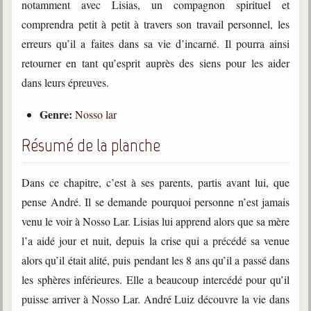
notamment avec Lisias, un compagnon spirituel et
trimestrielles
comprendra petit à petit à travers son travail personnel, les
Sujets du mois
erreurs qu’il a faites dans sa vie d’incarné. Il pourra ainsi
Citations
retourner en tant qu’esprit auprès des siens pour les aider
dans leurs épreuves.
Maximes
Genre:
Nosso lar
Enregistrements
séance d'aide spirituelle
Résumé de la planche
Diaporamas
Powerpoints
Dans ce chapitre, c’est à ses parents, partis avant lui, que
Enseignement
pense André. Il se demande pourquoi personne n’est jamais
Cours dispensés au Centre
venu le voir à Nosso Lar. Lisias lui apprend alors que sa mère
l’a aidé jour et nuit, depuis la crise qui a précédé sa venue
L'Agora
Posez-nous des questions
alors qu’il était alité, puis pendant les 8 ans qu’il a passé dans
les sphères inférieures. Elle a beaucoup intercédé pour qu’il
Consultez les réponses
puisse arriver à Nosso Lar. André Luiz découvre la vie dans
Posez votre question