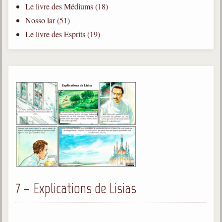
Le livre des Médiums (18)
Qu'est-ce que c'est ?
Nosso lar (51)
Les bases du spiritisme
Le livre des Esprits (19)
Historique
Philosophie
La doctrine d'Allan Kardec
But des manifestations spirites
Esprits
Médiums
Les hommes
Les fondateurs
Allan Kardec
7 – Explications de Lisias
1804-1869
Léon Denis
1846-1927