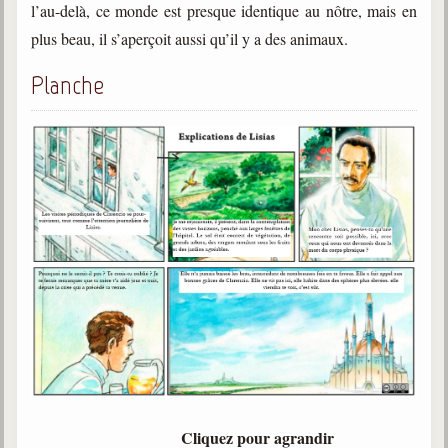
l’au-delà, ce monde est presque identique au nôtre, mais en
plus beau, il s’aperçoit aussi qu’il y a des animaux.
Galerie
Photos et vidéoscope
Planche
Galerie photos
Vidéoscope
Filmothèque
Les Illustrés
Vidéos courtes de Divaldo
Liens spirites
Centres spirites
France
Cliquez pour agrandir