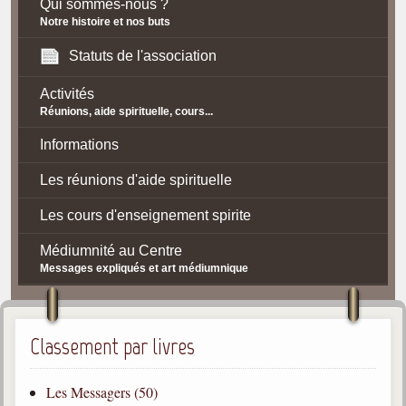
Qui sommes-nous ?
Notre histoire et nos buts
Statuts de l'association
Activités
Réunions, aide spirituelle, cours...
Informations
Les réunions d'aide spirituelle
Les cours d'enseignement spirite
Médiumnité au Centre
Messages expliqués et art médiumnique
Contact / Accès
Plan d'accès
Classement par livres
Spiritisme
Les Messagers (50)
La doctrine Spirite