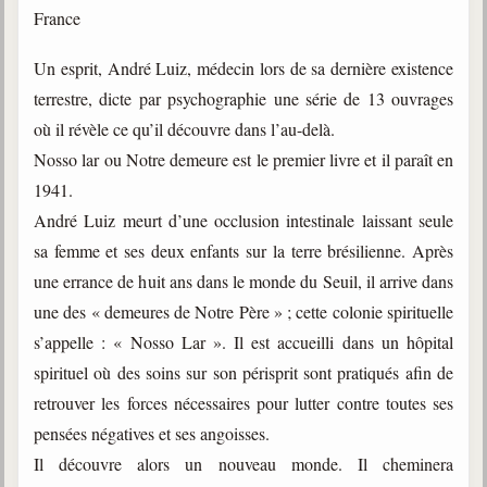
France
Gabriel Delanne
1857-1926
Un esprit, André Luiz, médecin lors de sa dernière existence
Chico Xavier
terrestre, dicte par psychographie une série de 13 ouvrages
1910-2002
où il révèle ce qu’il découvre dans l’au-delà.
Divaldo Franco
Nosso lar ou Notre demeure est le premier livre et il paraît en
1927-2025
1941.
Bibliothèque
André Luiz meurt d’une occlusion intestinale laissant seule
sa femme et ses deux enfants sur la terre brésilienne. Après
une errance de huit ans dans le monde du Seuil, il arrive dans
Ouvrages
une des « demeures de Notre Père » ; cette colonie spirituelle
Bibliothèque spirite
s’appelle : « Nosso Lar ». Il est accueilli dans un hôpital
spirituel où des soins sur son périsprit sont pratiqués afin de
Documents
retrouver les forces nécessaires pour lutter contre toutes ses
Bulletins "Le Spiritisme"
pensées négatives et ses angoisses.
Journal trimestriel
Il découvre alors un nouveau monde. Il cheminera
Newsletters