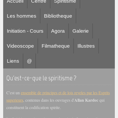
Accueil
Centre
Spiritisme
Les hommes
Bibliotheque
Initiation - Cours
Agora
Galerie
Videoscope
Filmatheque
Illustres
Liens
@
Qu'est-ce-que le spiritisme ?
C'est un
ensemble de principes et de lois reveles par les Esprits
Allan Kardec
superieurs
, contenus dans les ouvrages d'
qui
constituent la codification spirite.