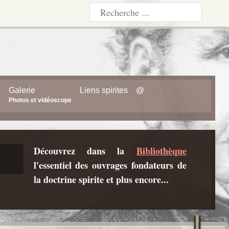
Galerie
Liens spirites
@
s
Photos et vidéoscope
Découvrez dans la
Bibliothèque
l'essentiel des ouvrages fondateurs de
la doctrine spirite et plus encore...