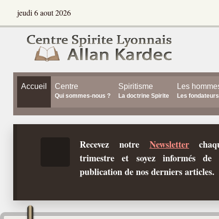
jeudi 6 aout 2026
Accueil
Centre
Spiritisme
Les homme
Qui sommes-nous ?
La doctrine Spirite
Les fondateurs
Recevez notre
Newsletter
chaq
trimestre et soyez informés de 
publication de nos derniers articles.