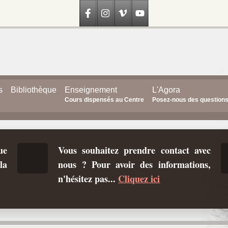
s
Bibliothèque
Enseignement
L'Agora
Cours dispensés au Centre
Posez-nous des question
ue
Vous souhaitez prendre contact avec
la
nous ? Pour avoir des informations,
n'hésitez pas...
Cliquez ici