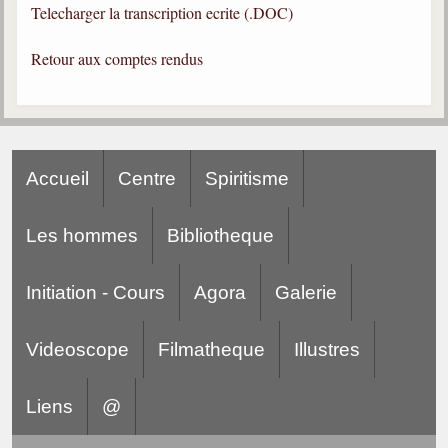
Telecharger la transcription ecrite (.DOC)
Gabriel Delanne
1857-1926
Retour aux comptes rendus
Chico Xavier
1910-2002
Divaldo Franco
1927-2025
Accueil
Centre
Spiritisme
Bibliothèque
Les hommes
Bibliotheque
Ouvrages
Initiation - Cours
Agora
Galerie
Bibliothèque spirite
Documents
Videoscope
Filmatheque
Illustres
Bulletins "Le Spiritisme"
Journal trimestriel
Liens
@
Newsletters