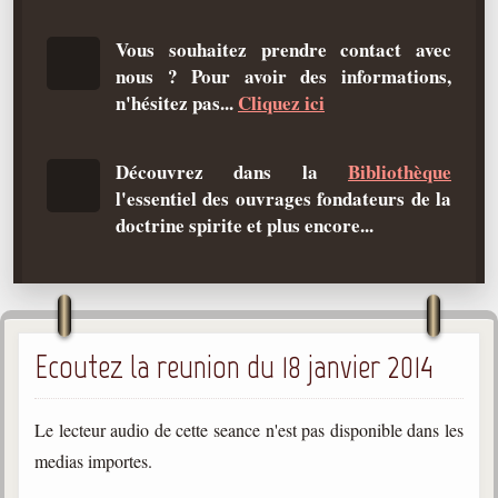
Qu'est-ce que c'est ?
Vous souhaitez prendre contact avec
Les bases du spiritisme
nous ? Pour avoir des informations,
Historique
n'hésitez pas...
Cliquez ici
Philosophie
La doctrine d'Allan Kardec
Découvrez dans la
Bibliothèque
l'essentiel des ouvrages fondateurs de la
But des manifestations spirites
doctrine spirite et plus encore...
Esprits
Médiums
Les hommes
Ecoutez la reunion du 18 janvier 2014
Les fondateurs
Allan Kardec
1804-1869
Le lecteur audio de cette seance n'est pas disponible dans les
medias importes.
Léon Denis
1846-1927