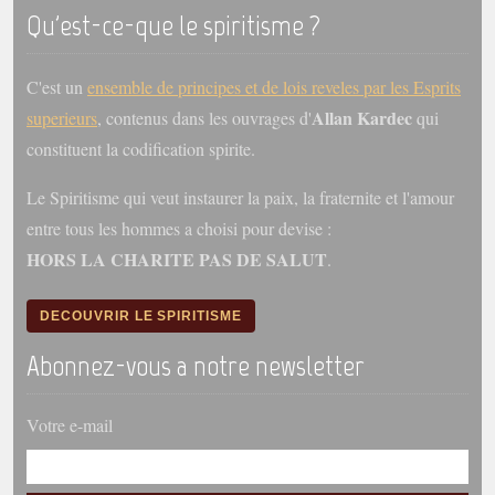
trimestrielles
Qu'est-ce-que le spiritisme ?
Sujets du mois
C'est un
ensemble de principes et de lois reveles par les Esprits
Citations
Allan Kardec
superieurs
, contenus dans les ouvrages d'
qui
Maximes
constituent la codification spirite.
Enregistrements
Le Spiritisme qui veut instaurer la paix, la fraternite et l'amour
séance d'aide spirituelle
entre tous les hommes a choisi pour devise :
Diaporamas
HORS LA CHARITE PAS DE SALUT
.
Powerpoints
Enseignement
DECOUVRIR LE SPIRITISME
Cours dispensés au Centre
Abonnez-vous a notre newsletter
L'Agora
Posez-nous des questions
Votre e-mail
Consultez les réponses
Posez votre question