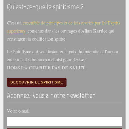
trimestrielles
Qu'est-ce-que le spiritisme ?
Sujets du mois
C'est un
ensemble de principes et de lois reveles par les Esprits
Citations
Allan Kardec
superieurs
, contenus dans les ouvrages d'
qui
Maximes
constituent la codification spirite.
Enregistrements
Le Spiritisme qui veut instaurer la paix, la fraternite et l'amour
séance d'aide spirituelle
entre tous les hommes a choisi pour devise :
Diaporamas
HORS LA CHARITE PAS DE SALUT
.
Powerpoints
Enseignement
DECOUVRIR LE SPIRITISME
Cours dispensés au Centre
Abonnez-vous a notre newsletter
L'Agora
Posez-nous des questions
Votre e-mail
Consultez les réponses
Posez votre question