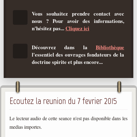
Qu'est-ce que c'est ?
Vous souhaitez prendre contact avec
Les bases du spiritisme
nous ? Pour avoir des informations,
Historique
n'hésitez pas...
Cliquez ici
Philosophie
La doctrine d'Allan Kardec
Découvrez dans la
Bibliothèque
l'essentiel des ouvrages fondateurs de la
But des manifestations spirites
doctrine spirite et plus encore...
Esprits
Médiums
Les hommes
Ecoutez la reunion du 7 fevrier 2015
Les fondateurs
Allan Kardec
1804-1869
Le lecteur audio de cette seance n'est pas disponible dans les
medias importes.
Léon Denis
1846-1927