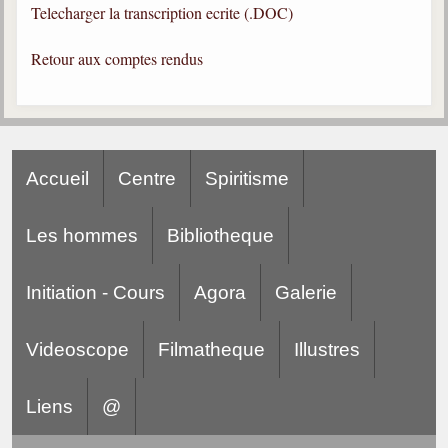
Telecharger la transcription ecrite (.DOC)
Gabriel Delanne
1857-1926
Retour aux comptes rendus
Chico Xavier
1910-2002
Divaldo Franco
1927-2025
Accueil
Centre
Spiritisme
Bibliothèque
Les hommes
Bibliotheque
Ouvrages
Initiation - Cours
Agora
Galerie
Bibliothèque spirite
Documents
Videoscope
Filmatheque
Illustres
Bulletins "Le Spiritisme"
Journal trimestriel
Liens
@
Newsletters