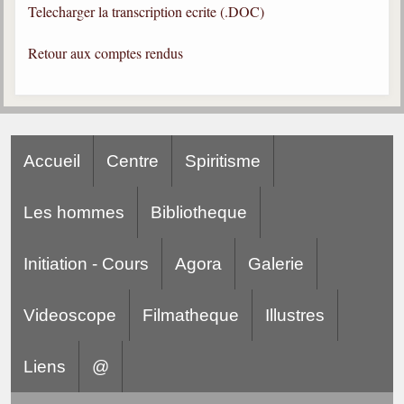
Telecharger la transcription ecrite (.DOC)
Gabriel Delanne
1857-1926
Retour aux comptes rendus
Chico Xavier
1910-2002
Divaldo Franco
1927-2025
Accueil
Centre
Spiritisme
Bibliothèque
Les hommes
Bibliotheque
Ouvrages
Initiation - Cours
Agora
Galerie
Bibliothèque spirite
Documents
Videoscope
Filmatheque
Illustres
Bulletins "Le Spiritisme"
Journal trimestriel
Liens
@
Newsletters