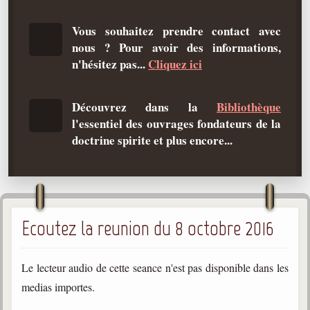
Qu'est-ce que c'est ?
Vous souhaitez prendre contact avec
Les bases du spiritisme
nous ? Pour avoir des informations,
Historique
n'hésitez pas...
Cliquez ici
Philosophie
La doctrine d'Allan Kardec
Découvrez dans la
Bibliothèque
l'essentiel des ouvrages fondateurs de la
But des manifestations spirites
doctrine spirite et plus encore...
Esprits
Médiums
Les hommes
Ecoutez la reunion du 8 octobre 2016
Les fondateurs
Allan Kardec
1804-1869
Le lecteur audio de cette seance n'est pas disponible dans les
medias importes.
Léon Denis
1846-1927