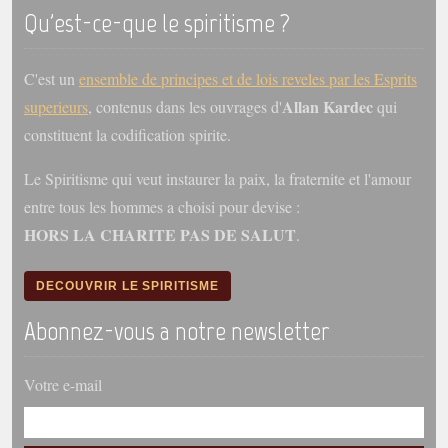
trimestrielles
Qu'est-ce-que le spiritisme ?
Sujets du mois
C'est un
ensemble de principes et de lois reveles par les Esprits
Citations
Allan Kardec
superieurs
, contenus dans les ouvrages d'
qui
Maximes
constituent la codification spirite.
Enregistrements
Le Spiritisme qui veut instaurer la paix, la fraternite et l'amour
séance d'aide spirituelle
entre tous les hommes a choisi pour devise :
Diaporamas
HORS LA CHARITE PAS DE SALUT
.
Powerpoints
Enseignement
DECOUVRIR LE SPIRITISME
Cours dispensés au Centre
Abonnez-vous a notre newsletter
L'Agora
Posez-nous des questions
Votre e-mail
Consultez les réponses
Posez votre question