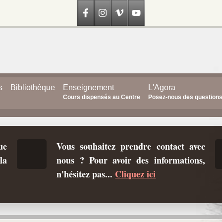
s
Bibliothèque
Enseignement
L'Agora
Cours dispensés au Centre
Posez-nous des question
ue
Vous souhaitez prendre contact avec
la
nous ? Pour avoir des informations,
n'hésitez pas...
Cliquez ici