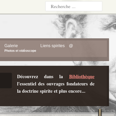
Galerie
Liens spirites
@
s
Photos et vidéoscope
Découvrez dans la
Bibliothèque
l'essentiel des ouvrages fondateurs de
la doctrine spirite et plus encore...