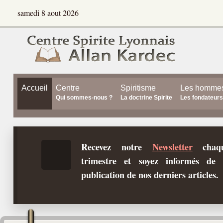
samedi 8 aout 2026
Accueil
Centre
Spiritisme
Les homme
Qui sommes-nous ?
La doctrine Spirite
Les fondateurs
Recevez notre
Newsletter
chaq
trimestre et soyez informés de 
publication de nos derniers articles.