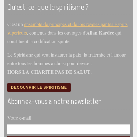
trimestrielles
Qu'est-ce-que le spiritisme ?
Sujets du mois
C'est un
ensemble de principes et de lois reveles par les Esprits
Citations
Allan Kardec
superieurs
, contenus dans les ouvrages d'
qui
Maximes
constituent la codification spirite.
Enregistrements
Le Spiritisme qui veut instaurer la paix, la fraternite et l'amour
séance d'aide spirituelle
entre tous les hommes a choisi pour devise :
Diaporamas
HORS LA CHARITE PAS DE SALUT
.
Powerpoints
Enseignement
DECOUVRIR LE SPIRITISME
Cours dispensés au Centre
Abonnez-vous a notre newsletter
L'Agora
Posez-nous des questions
Votre e-mail
Consultez les réponses
Posez votre question