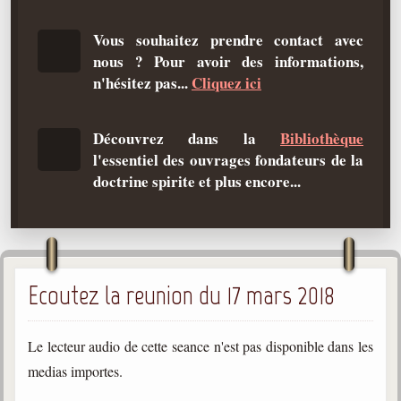
Qu'est-ce que c'est ?
Vous souhaitez prendre contact avec
Les bases du spiritisme
nous ? Pour avoir des informations,
Historique
n'hésitez pas...
Cliquez ici
Philosophie
La doctrine d'Allan Kardec
Découvrez dans la
Bibliothèque
l'essentiel des ouvrages fondateurs de la
But des manifestations spirites
doctrine spirite et plus encore...
Esprits
Médiums
Les hommes
Ecoutez la reunion du 17 mars 2018
Les fondateurs
Allan Kardec
1804-1869
Le lecteur audio de cette seance n'est pas disponible dans les
medias importes.
Léon Denis
1846-1927