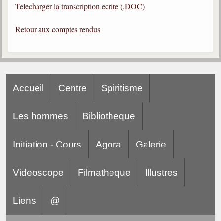
Telecharger la transcription ecrite (.DOC)
Gabriel Delanne
1857-1926
Retour aux comptes rendus
Chico Xavier
1910-2002
Divaldo Franco
1927-2025
Accueil
Centre
Spiritisme
Bibliothèque
Les hommes
Bibliotheque
Ouvrages
Initiation - Cours
Agora
Galerie
Bibliothèque spirite
Documents
Videoscope
Filmatheque
Illustres
Bulletins "Le Spiritisme"
Journal trimestriel
Liens
@
Newsletters