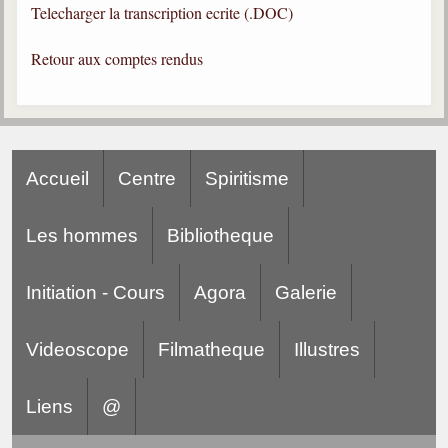
Telecharger la transcription ecrite (.DOC)
Gabriel Delanne
1857-1926
Retour aux comptes rendus
Chico Xavier
1910-2002
Divaldo Franco
1927-2025
Accueil
Centre
Spiritisme
Bibliothèque
Les hommes
Bibliotheque
Ouvrages
Initiation - Cours
Agora
Galerie
Bibliothèque spirite
Documents
Videoscope
Filmatheque
Illustres
Bulletins "Le Spiritisme"
Journal trimestriel
Liens
@
Newsletters