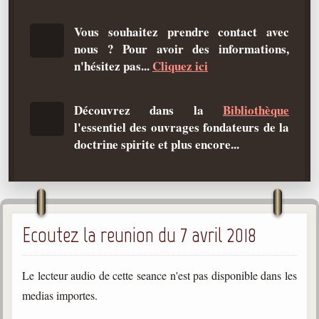
Qu'est-ce que c'est ?
Vous souhaitez prendre contact avec
Les bases du spiritisme
nous ? Pour avoir des informations,
Historique
n'hésitez pas...
Cliquez ici
Philosophie
La doctrine d'Allan Kardec
Découvrez dans la
Bibliothèque
l'essentiel des ouvrages fondateurs de la
But des manifestations spirites
doctrine spirite et plus encore...
Esprits
Médiums
Les hommes
Ecoutez la reunion du 7 avril 2018
Les fondateurs
Allan Kardec
1804-1869
Le lecteur audio de cette seance n'est pas disponible dans les
medias importes.
Léon Denis
1846-1927