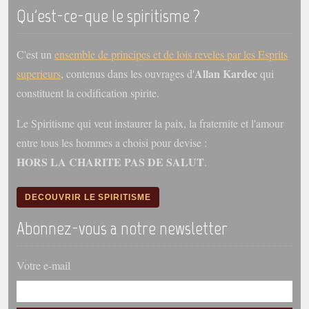
trimestrielles
Qu'est-ce-que le spiritisme ?
Sujets du mois
C'est un
ensemble de principes et de lois reveles par les Esprits
Citations
Allan Kardec
superieurs
, contenus dans les ouvrages d'
qui
Maximes
constituent la codification spirite.
Enregistrements
Le Spiritisme qui veut instaurer la paix, la fraternite et l'amour
séance d'aide spirituelle
entre tous les hommes a choisi pour devise :
Diaporamas
HORS LA CHARITE PAS DE SALUT
.
Powerpoints
Enseignement
DECOUVRIR LE SPIRITISME
Cours dispensés au Centre
Abonnez-vous a notre newsletter
L'Agora
Posez-nous des questions
Votre e-mail
Consultez les réponses
Posez votre question