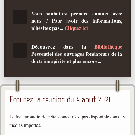
Qu'est-ce que c'est ?
Vous souhaitez prendre contact avec
Les bases du spiritisme
nous ? Pour avoir des informations,
Historique
n'hésitez pas...
Cliquez ici
Philosophie
La doctrine d'Allan Kardec
Découvrez dans la
Bibliothèque
l'essentiel des ouvrages fondateurs de la
But des manifestations spirites
doctrine spirite et plus encore...
Esprits
Médiums
Les hommes
Ecoutez la reunion du 4 aout 2021
Les fondateurs
Allan Kardec
1804-1869
Le lecteur audio de cette seance n'est pas disponible dans les
medias importes.
Léon Denis
1846-1927