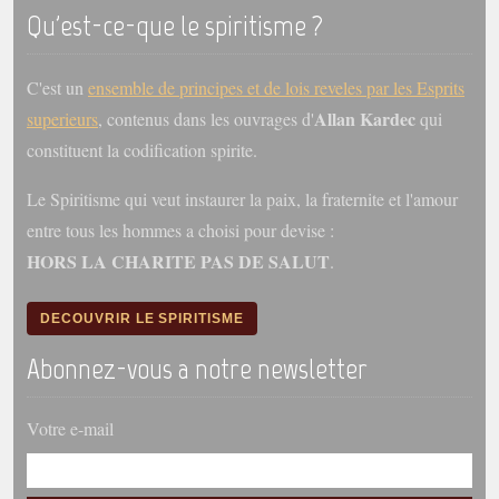
trimestrielles
Qu'est-ce-que le spiritisme ?
Sujets du mois
C'est un
ensemble de principes et de lois reveles par les Esprits
Citations
Allan Kardec
superieurs
, contenus dans les ouvrages d'
qui
Maximes
constituent la codification spirite.
Enregistrements
Le Spiritisme qui veut instaurer la paix, la fraternite et l'amour
séance d'aide spirituelle
entre tous les hommes a choisi pour devise :
Diaporamas
HORS LA CHARITE PAS DE SALUT
.
Powerpoints
Enseignement
DECOUVRIR LE SPIRITISME
Cours dispensés au Centre
Abonnez-vous a notre newsletter
L'Agora
Posez-nous des questions
Votre e-mail
Consultez les réponses
Posez votre question