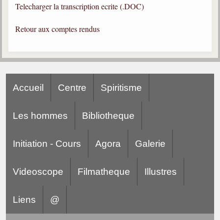
Telecharger la transcription ecrite (.DOC)
Gabriel Delanne
1857-1926
Retour aux comptes rendus
Chico Xavier
1910-2002
Divaldo Franco
1927-2025
Accueil
Centre
Spiritisme
Bibliothèque
Les hommes
Bibliotheque
Ouvrages
Initiation - Cours
Agora
Galerie
Bibliothèque spirite
Documents
Videoscope
Filmatheque
Illustres
Bulletins "Le Spiritisme"
Journal trimestriel
Liens
@
Newsletters