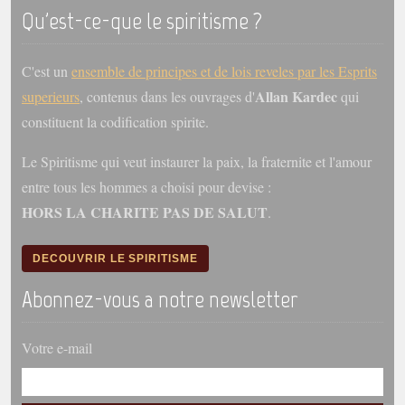
trimestrielles
Qu'est-ce-que le spiritisme ?
Sujets du mois
C'est un
ensemble de principes et de lois reveles par les Esprits
Citations
Allan Kardec
superieurs
, contenus dans les ouvrages d'
qui
Maximes
constituent la codification spirite.
Enregistrements
Le Spiritisme qui veut instaurer la paix, la fraternite et l'amour
séance d'aide spirituelle
entre tous les hommes a choisi pour devise :
Diaporamas
HORS LA CHARITE PAS DE SALUT
.
Powerpoints
Enseignement
DECOUVRIR LE SPIRITISME
Cours dispensés au Centre
Abonnez-vous a notre newsletter
L'Agora
Posez-nous des questions
Votre e-mail
Consultez les réponses
Posez votre question