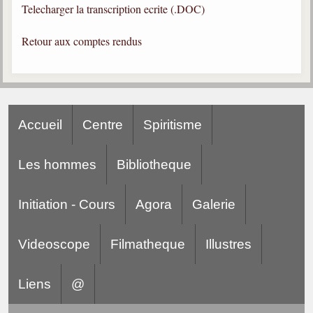
Telecharger la transcription ecrite (.DOC)
Gabriel Delanne
1857-1926
Retour aux comptes rendus
Chico Xavier
1910-2002
Divaldo Franco
1927-2025
Accueil
Centre
Spiritisme
Bibliothèque
Les hommes
Bibliotheque
Ouvrages
Initiation - Cours
Agora
Galerie
Bibliothèque spirite
Documents
Videoscope
Filmatheque
Illustres
Bulletins "Le Spiritisme"
Journal trimestriel
Liens
@
Newsletters