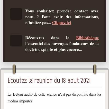
Qu'est-ce que c'est ?
Vous souhaitez prendre contact avec
Les bases du spiritisme
nous ? Pour avoir des informations,
Historique
n'hésitez pas...
Cliquez ici
Philosophie
La doctrine d'Allan Kardec
Découvrez dans la
Bibliothèque
l'essentiel des ouvrages fondateurs de la
But des manifestations spirites
doctrine spirite et plus encore...
Esprits
Médiums
Les hommes
Ecoutez la reunion du 18 aout 2021
Les fondateurs
Allan Kardec
1804-1869
Le lecteur audio de cette seance n'est pas disponible dans les
medias importes.
Léon Denis
1846-1927