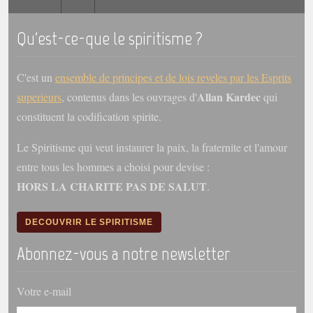
trimestrielles
Qu'est-ce-que le spiritisme ?
Sujets du mois
Citations
C'est un
ensemble de principes et de lois reveles par les Esprits
Maximes
Allan Kardec
superieurs
, contenus dans les ouvrages d'
qui
constituent la codification spirite.
Enregistrements
séance d'aide spirituelle
Le Spiritisme qui veut instaurer la paix, la fraternite et l'amour
Diaporamas
entre tous les hommes a choisi pour devise :
Powerpoints
HORS LA CHARITE PAS DE SALUT
.
Enseignement
Cours dispensés au Centre
DECOUVRIR LE SPIRITISME
L'Agora
Abonnez-vous a notre newsletter
Posez-nous des questions
Consultez les réponses
Votre e-mail
Posez votre question