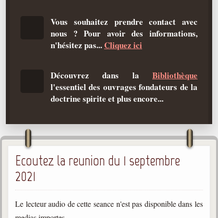
Qu'est-ce que c'est ?
Vous souhaitez prendre contact avec
Les bases du spiritisme
nous ? Pour avoir des informations,
Historique
n'hésitez pas...
Cliquez ici
Philosophie
La doctrine d'Allan Kardec
Découvrez dans la
Bibliothèque
l'essentiel des ouvrages fondateurs de la
But des manifestations spirites
doctrine spirite et plus encore...
Esprits
Médiums
Les hommes
Ecoutez la reunion du 1 septembre
Les fondateurs
2021
Allan Kardec
1804-1869
Le lecteur audio de cette seance n'est pas disponible dans les
Léon Denis
1846-1927
medias importes.