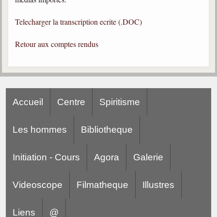
Gabriel Delanne
Telecharger la transcription ecrite (.DOC)
1857-1926
Chico Xavier
Retour aux comptes rendus
1910-2002
Divaldo Franco
1927-2025
Bibliothèque
Accueil
Centre
Spiritisme
Ouvrages
Les hommes
Bibliotheque
Bibliothèque spirite
Initiation - Cours
Agora
Galerie
Documents
Videoscope
Bulletins "Le Spiritisme"
Filmatheque
Illustres
Journal trimestriel
Liens
@
Newsletters