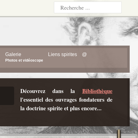
Galerie
Liens spirites
@
s
Photos et vidéoscope
Découvrez dans la
Bibliothèque
l'essentiel des ouvrages fondateurs de
la doctrine spirite et plus encore...