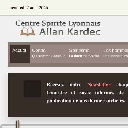
vendredi 7 aout 2026
Accueil
Centre
Spiritisme
Les homme
Qui sommes-nous ?
La doctrine Spirite
Les fondateurs
Recevez notre
Newsletter
chaq
trimestre et soyez informés de 
publication de nos derniers articles.