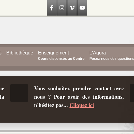
s
Bibliothèque
Enseignement
L'Agora
Cours dispensés au Centre
Posez-nous des question
ue
Vous souhaitez prendre contact avec
la
nous ? Pour avoir des informations,
n'hésitez pas...
Cliquez ici