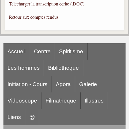
Telecharger la transcription ecrite (.DOC)
Gabriel Delanne
1857-1926
Retour aux comptes rendus
Chico Xavier
1910-2002
Divaldo Franco
1927-2025
Accueil
Centre
Spiritisme
Bibliothèque
Les hommes
Bibliotheque
Ouvrages
Initiation - Cours
Agora
Galerie
Bibliothèque spirite
Documents
Videoscope
Filmatheque
Illustres
Bulletins "Le Spiritisme"
Journal trimestriel
Liens
@
Newsletters