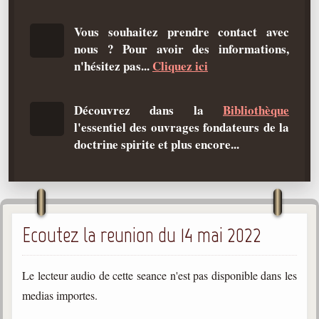
Qu'est-ce que c'est ?
Vous souhaitez prendre contact avec
Les bases du spiritisme
nous ? Pour avoir des informations,
Historique
n'hésitez pas...
Cliquez ici
Philosophie
La doctrine d'Allan Kardec
Découvrez dans la
Bibliothèque
l'essentiel des ouvrages fondateurs de la
But des manifestations spirites
doctrine spirite et plus encore...
Esprits
Médiums
Les hommes
Ecoutez la reunion du 14 mai 2022
Les fondateurs
Allan Kardec
1804-1869
Le lecteur audio de cette seance n'est pas disponible dans les
medias importes.
Léon Denis
1846-1927