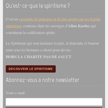
trimestrielles
Qu'est-ce-que le spiritisme ?
Sujets du mois
C'est un
ensemble de principes et de lois reveles par les Esprits
Citations
Allan Kardec
superieurs
, contenus dans les ouvrages d'
qui
Maximes
constituent la codification spirite.
Enregistrements
Le Spiritisme qui veut instaurer la paix, la fraternite et l'amour
séance d'aide spirituelle
entre tous les hommes a choisi pour devise :
Diaporamas
HORS LA CHARITE PAS DE SALUT
.
Powerpoints
Enseignement
DECOUVRIR LE SPIRITISME
Cours dispensés au Centre
Abonnez-vous a notre newsletter
L'Agora
Posez-nous des questions
Votre e-mail
Consultez les réponses
Posez votre question