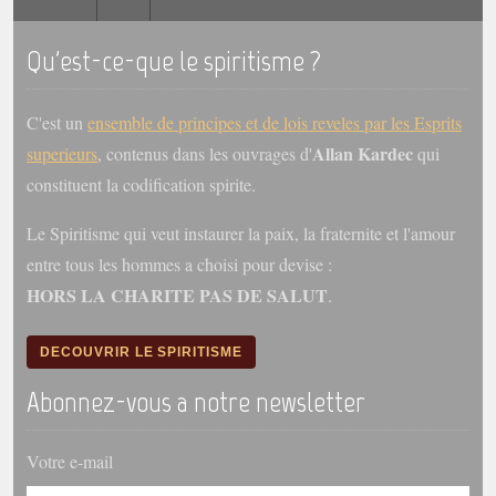
trimestrielles
Qu'est-ce-que le spiritisme ?
Sujets du mois
Citations
C'est un
ensemble de principes et de lois reveles par les Esprits
Maximes
Allan Kardec
superieurs
, contenus dans les ouvrages d'
qui
constituent la codification spirite.
Enregistrements
séance d'aide spirituelle
Le Spiritisme qui veut instaurer la paix, la fraternite et l'amour
Diaporamas
entre tous les hommes a choisi pour devise :
Powerpoints
HORS LA CHARITE PAS DE SALUT
.
Enseignement
Cours dispensés au Centre
DECOUVRIR LE SPIRITISME
L'Agora
Abonnez-vous a notre newsletter
Posez-nous des questions
Consultez les réponses
Votre e-mail
Posez votre question