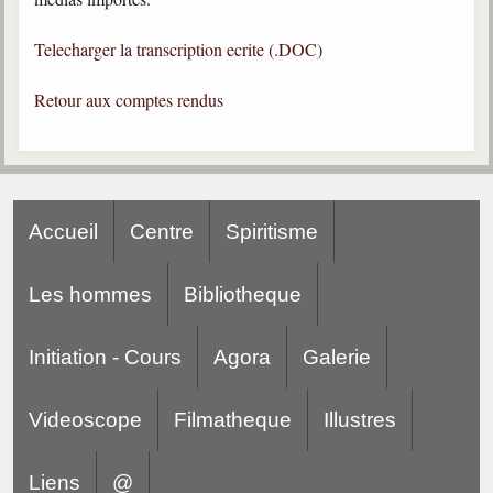
Gabriel Delanne
Telecharger la transcription ecrite (.DOC)
1857-1926
Chico Xavier
Retour aux comptes rendus
1910-2002
Divaldo Franco
1927-2025
Bibliothèque
Accueil
Centre
Spiritisme
Ouvrages
Les hommes
Bibliotheque
Bibliothèque spirite
Initiation - Cours
Agora
Galerie
Documents
Videoscope
Bulletins "Le Spiritisme"
Filmatheque
Illustres
Journal trimestriel
Liens
@
Newsletters