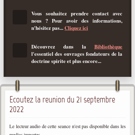
Qu'est-ce que c'est ?
Vous souhaitez prendre contact avec
Les bases du spiritisme
nous ? Pour avoir des informations,
Historique
n'hésitez pas...
Cliquez ici
Philosophie
La doctrine d'Allan Kardec
Découvrez dans la
Bibliothèque
l'essentiel des ouvrages fondateurs de la
But des manifestations spirites
doctrine spirite et plus encore...
Esprits
Médiums
Les hommes
Ecoutez la reunion du 21 septembre
Les fondateurs
2022
Allan Kardec
1804-1869
Le lecteur audio de cette seance n'est pas disponible dans les
Léon Denis
1846-1927
medias importes.