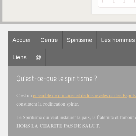
Accueil
Centre
Spiritisme
Les hommes
Liens
@
Qu'est-ce-que le spiritisme ?
C'est un
ensemble de principes et de lois reveles par les Esprit
constituent la codification spirite.
Le Spiritisme qui veut instaurer la paix, la fraternite et l'amou
HORS LA CHARITE PAS DE SALUT
.