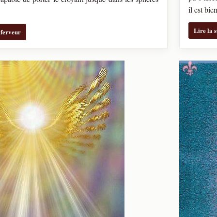
il est bi
Lire la 
a ferveur