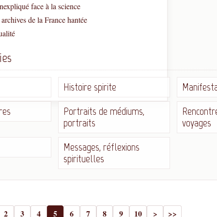
nexpliqué face à la science
 archives de la France hantée
ualité
ies
Histoire spirite
Manifesta
res
Portraits de médiums,
Rencontre
portraits
voyages
Messages, réflexions
spirituelles
2
3
4
5
6
7
8
9
10