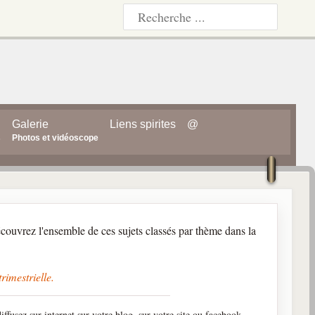
Galerie
Liens spirites
@
s
Photos et vidéoscope
couvrez l'ensemble de ces sujets classés par thème dans la
rimestrielle.
iffusez sur internet sur votre blog, sur votre site ou facebook,