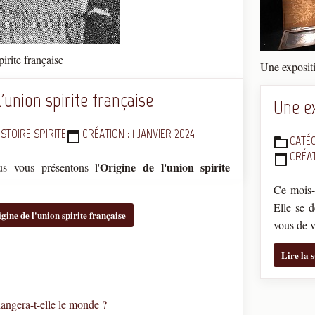
pirite française
Une exposit
l'union spirite française
Une e
ISTOIRE SPIRITE
CRÉATION : 1 JANVIER 2024
CATÉG
DÉTAILS
CRÉAT
Origine de l'union spirite
s vous présentons l'
Ce mois-
Elle se 
igine de l'union spirite française
vous de v
Lire la 
ngera-t-elle le monde ?