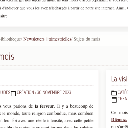
ci d'indiquer que vous les avez téléchargés à partir de notre site internet. Ainsi,
aître.
ibliothèque
Newsletters || trimestrielles
Sujets du mois
mois
La vi
LUIDES
CRÉATION : 30 NOVEMBRE 2023
CATÉG
DÉTAILS
CRÉAT
la ferveur
us vous parlons de
. Il y a beaucoup de
Ce mois-
rs le monde, toute religion confondue, mais combien
Diémoz.
t leur foi avec une réelle intensité, avec cette petite
pu s’arrê
apable de porter le croyant jusque dans les sphères