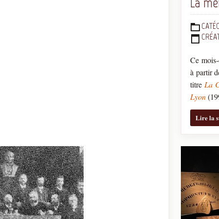
La mè
CATÉG
DÉTAILS
CRÉAT
Ce mois-c
à partir 
titre
La C
Lyon
(19
Lire la 