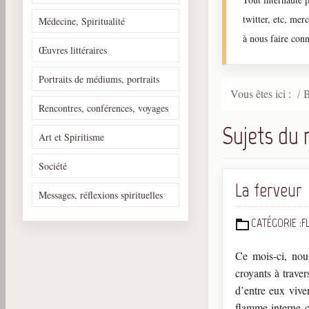
twitter, etc, mer
Médecine, Spiritualité
à nous faire conn
Œuvres littéraires
Portraits de médiums, portraits
Vous êtes ici :
B
Rencontres, conférences, voyages
Sujets du 
Art et Spiritisme
Société
La ferveur
Messages, réflexions spirituelles
CATÉGORIE :
F
DÉTAILS
Ce mois-ci, no
croyants à trave
d’entre eux viven
flamme interne c