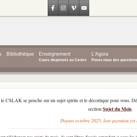
s
Bibliothèque
Enseignement
L'Agora
Cours dispensés au Centre
Posez-nous des question
 le CSLAK se penche sur un sujet spirite et le décortique pour vous. Dé
Sujet du Mois
section
.
Depuis octobre 2025, leur parution est t
eut télécharger nos sujets du mois, ils sont libres d'accès cependant si vous les d