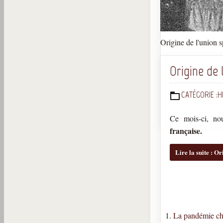
Origine de l'union s
Origine de 
CATÉGORIE :
H
DÉTAILS
Ce mois-ci, nou
française.
Lire la suite : Or
La pandémie cha