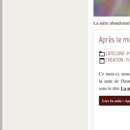
La mère abandonné
Après le mi
CATÉGORIE :
P
DÉTAILS
CRÉATION : 1
Ce mois-ci, nous
la suite de l'hi
La 
sous le titre
Lire la suite : A