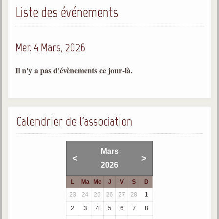
Liste des événements
Gabriel Delanne
1857-1926
Chico Xavier
Mer. 4 Mars, 2026
1910-2002
Divaldo Franco
Il n'y a pas d'évènements ce jour-là.
1927-2025
Bibliothèque
Calendrier de l'association
Ouvrages
Bibliothèque spirite
Mars
<
>
2026
Documents
L
Ma
Me
J
V
S
D
Bulletins "Le Spiritisme"
23
24
25
26
27
28
1
Journal trimestriel
2
3
4
5
6
7
8
Newsletters