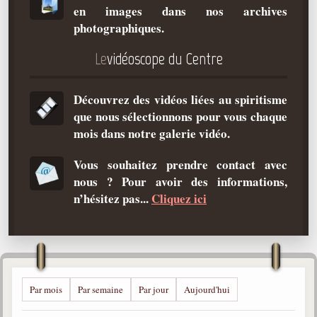
en images dans nos archives
Qu'est-ce que c'est ?
photographiques.
Les bases du spiritisme
Le
vidéoscope du Centre
Historique
Philosophie
Découvrez des vidéos liées au spiritisme
La doctrine d'Allan Kardec
que nous sélectionnons pour vous chaque
But des manifestations spirites
mois dans notre galerie vidéo.
Esprits
Vous souhaitez prendre contact avec
nous ? Pour avoir des informations,
Médiums
n’hésitez pas...
Cliquez ici
Les hommes
Les fondateurs
Allan Kardec
1804-1869
Par mois
Par semaine
Par jour
Aujourd'hui
Léon Denis
1846-1927