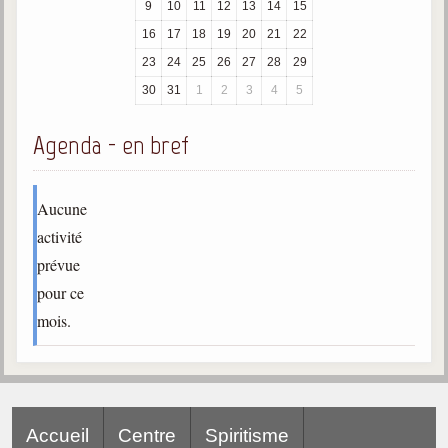
9
10
11
12
13
14
15
trimestrielles
16
17
18
19
20
21
22
Sujets du mois
23
24
25
26
27
28
29
Citations
30
31
1
2
3
4
5
Maximes
Agenda - en bref
Enregistrements
séance d'aide spirituelle
Aucune
Diaporamas
activité
Powerpoints
prévue
Enseignement
pour ce
Cours dispensés au Centre
mois.
L'Agora
Posez-nous des questions
Consultez les réponses
Accueil
Centre
Spiritisme
Posez votre question