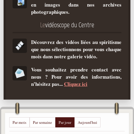
en images dans nos archives
Qu'est-ce que c'est ?
photographiques.
Les bases du spiritisme
Le
vidéoscope du Centre
Historique
Philosophie
Découvrez des vidéos liées au spiritisme
La doctrine d'Allan Kardec
que nous sélectionnons pour vous chaque
But des manifestations spirites
mois dans notre galerie vidéo.
Esprits
Vous souhaitez prendre contact avec
nous ? Pour avoir des informations,
Médiums
n’hésitez pas...
Cliquez ici
Les hommes
Les fondateurs
Allan Kardec
1804-1869
Par mois
Par semaine
Par jour
Aujourd'hui
Léon Denis
1846-1927