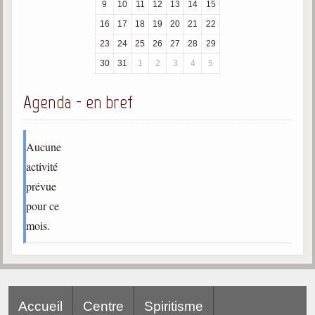
9
10
11
12
13
14
15
trimestrielles
16
17
18
19
20
21
22
Sujets du mois
23
24
25
26
27
28
29
Citations
30
31
1
2
3
4
5
Maximes
Agenda - en bref
Enregistrements
séance d'aide spirituelle
Aucune
Diaporamas
activité
Powerpoints
prévue
Enseignement
pour ce
Cours dispensés au Centre
mois.
L'Agora
Posez-nous des questions
Consultez les réponses
Accueil
Centre
Spiritisme
Posez votre question