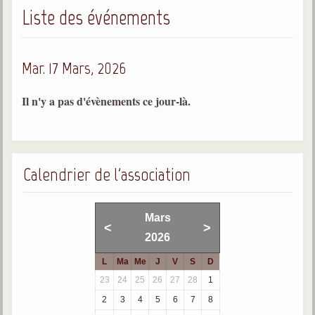
Liste des événements
Gabriel Delanne
1857-1926
Chico Xavier
Mar. 17 Mars, 2026
1910-2002
Divaldo Franco
Il n'y a pas d'évènements ce jour-là.
1927-2025
Bibliothèque
Calendrier de l'association
Ouvrages
Bibliothèque spirite
Mars
<
>
2026
Documents
L
Ma
Me
J
V
S
D
Bulletins "Le Spiritisme"
23
24
25
26
27
28
1
Journal trimestriel
2
3
4
5
6
7
8
Newsletters