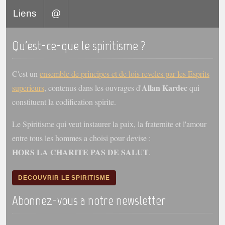
Belgique, Lux. et Canada
Liens
@
Fédérations spirites
Qu'est-ce-que le spiritisme ?
Médias spirites
@
C'est un
ensemble de principes et de lois reveles par les Esprits
Allan Kardec
superieurs
, contenus dans les ouvrages d'
qui
constituent la codification spirite.
Le Spiritisme qui veut instaurer la paix, la fraternite et l'amour
entre tous les hommes a choisi pour devise :
HORS LA CHARITE PAS DE SALUT
.
DECOUVRIR LE SPIRITISME
Abonnez-vous a notre newsletter