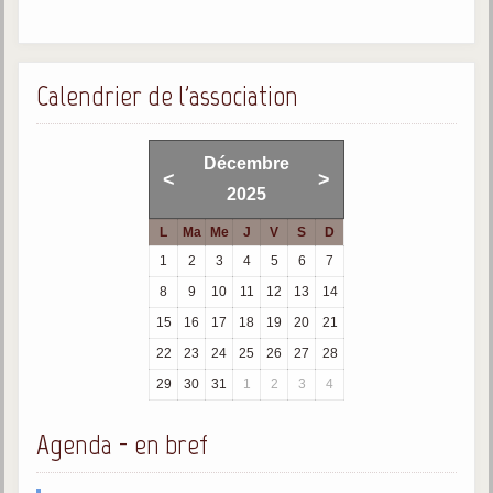
trimestrielles
Sujets du mois
Calendrier de l'association
Citations
Maximes
Décembre
<
>
Enregistrements
2025
séance d'aide spirituelle
L
Ma
Me
J
V
S
D
Diaporamas
1
2
3
4
5
6
7
Powerpoints
8
9
10
11
12
13
14
Enseignement
15
16
17
18
19
20
21
Cours dispensés au Centre
22
23
24
25
26
27
28
L'Agora
29
30
31
1
2
3
4
Posez-nous des questions
Agenda - en bref
Consultez les réponses
Posez votre question