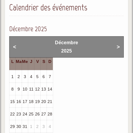
Calendrier des événements
Gabriel Delanne
1857-1926
Chico Xavier
Décembre 2025
1910-2002
Divaldo Franco
Décembre
<
>
1927-2025
2025
Bibliothèque
L
Ma
Me
J
V
S
D
1
2
3
4
5
6
7
Ouvrages
Bibliothèque spirite
8
9
10
11
12
13
14
Documents
15
16
17
18
19
20
21
Bulletins "Le Spiritisme"
22
23
24
25
26
27
28
Journal trimestriel
29
30
31
1
2
3
4
Newsletters