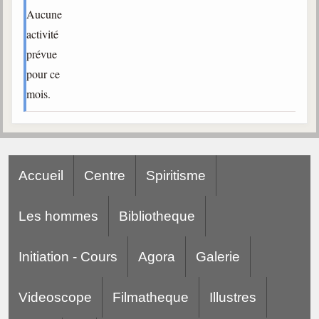
Aucune
Galerie
activité
Photos et vidéoscope
prévue
pour ce
Galerie photos
mois.
Vidéoscope
Filmothèque
Les Illustrés
Accueil
Centre
Spiritisme
Vidéos courtes de Divaldo
Les hommes
Bibliotheque
Liens spirites
Initiation - Cours
Agora
Galerie
Centres spirites
Videoscope
Filmatheque
Illustres
France