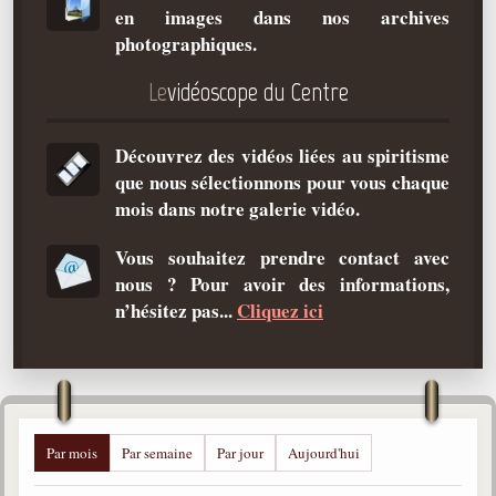
en images dans nos archives
Qu'est-ce que c'est ?
photographiques.
Les bases du spiritisme
Le
vidéoscope du Centre
Historique
Philosophie
Découvrez des vidéos liées au spiritisme
La doctrine d'Allan Kardec
que nous sélectionnons pour vous chaque
But des manifestations spirites
mois dans notre galerie vidéo.
Esprits
Vous souhaitez prendre contact avec
nous ? Pour avoir des informations,
Médiums
n’hésitez pas...
Cliquez ici
Les hommes
Les fondateurs
Allan Kardec
1804-1869
Par mois
Par semaine
Par jour
Aujourd'hui
Léon Denis
1846-1927