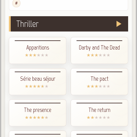
La doctrine Spirite
#
Qu'est-ce que c'est ?
Les bases du spiritisme
Thriller
Historique
Philosophie
Apparitions
Darby and The Dead
La doctrine d'Allan Kardec
But des manifestations spirites
Esprits
Série beau séjour
The pact
Médiums
Les hommes
Les fondateurs
The presence
The return
Allan Kardec
1804-1869
Léon Denis