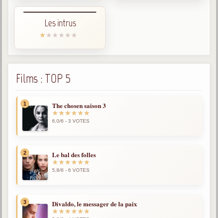
Posez votre question
Les intrus
Galerie
Photos et vidéoscope
Galerie photos
Films : TOP 5
Vidéoscope
Filmothèque
1
The chosen saison 3
Les Illustrés
6,0/6 - 3 VOTES
Vidéos courtes de Divaldo
2
Le bal des folles
Liens spirites
5,8/6 - 6 VOTES
Centres spirites
3
Divaldo, le messager de la paix
France