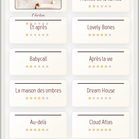
Newsletters
trimestrielles
Cécilie
Sujets du mois
Et après
Lovely Bones
Citations
Maximes
Enregistrements
Babycall
Après la vie
séance d'aide spirituelle
Diaporamas
Powerpoints
La maison des ombres
Dream House
Enseignement
Cours dispensés au Centre
L'Agora
Posez-nous des questions
Au-delà
Cloud Atlas
Consultez les réponses