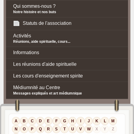
Qui sommes-nous ?
Notre histoire et nos buts
Statuts de l'association
Activités
Réunions, aide spirituelle, cours...
Informations
Les réunions d'aide spirituelle
Les cours d'enseignement spirite
Médiumnité au Centre
Messages expliqués et art médiumnique
Contact / Accès
Plan d'accès
A
B
C
D
E
F
G
H
I
J
K
L
M
Spiritisme
N
O
P
Q
R
S
T
U
V
W
X
Y
Z