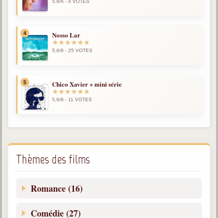
5,8/6 - 4 VOTES
Belgique, Lux. et Canada
Fédérations spirites
4
Nosso Lar
Médias spirites
5,6/6 - 25 VOTES
@
5
Chico Xavier + mini série
5,6/6 - 11 VOTES
Thèmes des films
Romance (16)
Comédie (27)