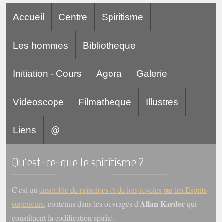
Accueil
Centre
Spiritisme
Les hommes
Bibliotheque
Initiation - Cours
Agora
Galerie
Videoscope
Filmatheque
Illustres
Liens
@
Qu'est-ce-que le spiritisme ?
C'est un
ensemble de principes et de lois reveles par les Esprits
Allan Kardec
superieurs
, contenus dans les ouvrages d'
qui
constituent la codification spirite.