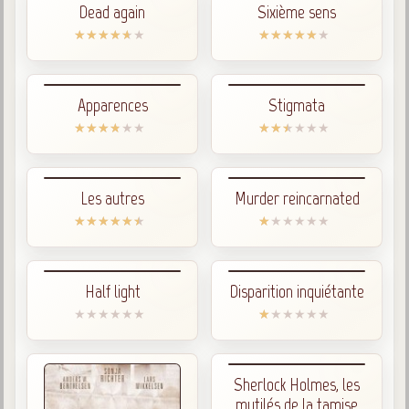
1846-1927
Dead again
Sixième sens
Gabriel Delanne
1857-1926
Chico Xavier
Apparences
Stigmata
1910-2002
Divaldo Franco
1927-2025
Bibliothèque
Les autres
Murder reincarnated
Ouvrages
Bibliothèque spirite
Half light
Disparition inquiétante
Documents
Bulletins "Le Spiritisme"
Journal trimestriel
Sherlock Holmes, les
mutilés de la tamise