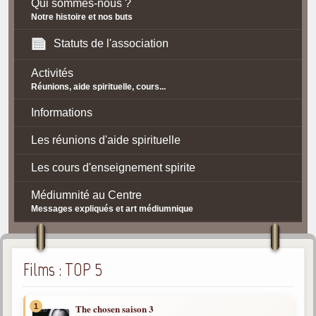
Qui sommes-nous ?
Notre histoire et nos buts
Statuts de l'association
Activités
Réunions, aide spirituelle, cours...
Informations
Les réunions d'aide spirituelle
Les cours d'enseignement spirite
Médiumnité au Centre
Messages expliqués et art médiumnique
Contact / Accès
Plan d'accès
Films : TOP 5
Spiritisme
1
The chosen saison 3
La doctrine Spirite