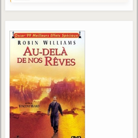
Gabriel Delanne
1857-1926
Chico Xavier
1910-2002
Divaldo Franco
1927-2025
Bibliothèque
Ouvrages
Bibliothèque spirite
Documents
Bulletins "Le Spiritisme"
Journal trimestriel
Newsletters