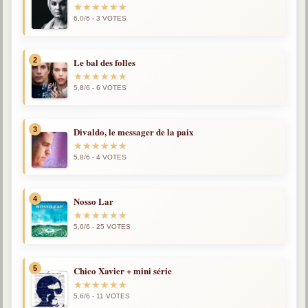
6,0/6 - 3 VOTES
Qu'est-ce que c'est ?
Les bases du spiritisme
Historique
2
Le bal des folles
Philosophie
5,8/6 - 6 VOTES
La doctrine d'Allan Kardec
But des manifestations spirites
3
Divaldo, le messager de la paix
Esprits
5,8/6 - 4 VOTES
Médiums
4
Nosso Lar
Les hommes
Les fondateurs
5,6/6 - 25 VOTES
Allan Kardec
1804-1869
5
Chico Xavier + mini série
Léon Denis
5,6/6 - 11 VOTES
1846-1927