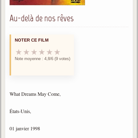
trimestrielles
Sujets du mois
Au-delà de nos rêves
Citations
Maximes
NOTER CE FILM
★
★
★
★
★
★
Enregistrements
séance d'aide spirituelle
Note moyenne : 4,8/6 (9 votes)
Diaporamas
Powerpoints
Enseignement
What Dreams May Come,
Cours dispensés au Centre
L'Agora
États-Unis,
Posez-nous des questions
Consultez les réponses
01 janvier 1998
Posez votre question