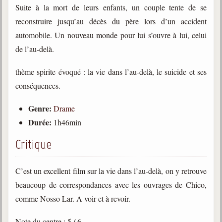
Suite à la mort de leurs enfants, un couple tente de se
Galerie
reconstruire jusqu’au décès du père lors d’un accident
Photos et vidéoscope
automobile. Un nouveau monde pour lui s’ouvre à lui, celui
de l’au-delà.
Galerie photos
thème spirite évoqué : la vie dans l’au-delà, le suicide et ses
Vidéoscope
conséquences.
Filmothèque
Genre:
Drame
Les Illustrés
Durée:
1h46min
Vidéos courtes de Divaldo
Critique
Liens spirites
C’est un excellent film sur la vie dans l’au-delà, on y retrouve
beaucoup de correspondances avec les ouvrages de Chico,
Centres spirites
comme Nosso Lar. A voir et à revoir.
France
Note du centre : 5 / 6