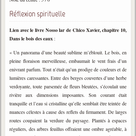
Belgique, Lux. et Canada
Réflexion spirituelle
Fédérations spirites
Médias spirites
Lien avec le livre Nosso lar de Chico Xavier, chapitre 10,
Dans le bois des eaux
:
@
« Un panorama d’une beauté sublime m’éblouit. Le bois, en
pleine floraison merveilleuse, embaumait le vent frais d’un
enivrant parfum. Tout n’était qu’un prodige de couleurs et de
lumières caressantes. Entre des berges couvertes d’une herbe
verdoyante, toute parsemée de fleurs bleutées, s’écoulait une
rivière aux dimensions imposantes. Son courant était
tranquille et l’eau si cristalline qu’elle semblait être teintée de
nuances célestes à cause des reflets du firmament. De larges
routes coupaient la verdure du paysage. Plantés à espaces
réguliers, des arbres feuillus offraient une ombre agréable, à