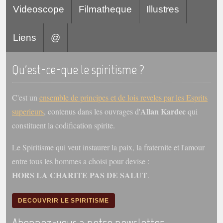
Videoscope
Filmatheque
Illustres
Liens
@
Qu'est-ce-que le spiritisme ?
C'est un
ensemble de principes et de lois reveles par les Esprits
Allan Kardec
superieurs
, contenus dans les ouvrages d'
qui
constituent la codification spirite.
Le Spiritisme qui veut instaurer la paix, la fraternite et l'amour
entre tous les hommes a choisi pour devise :
HORS LA CHARITE PAS DE SALUT
.
DECOUVRIR LE SPIRITISME