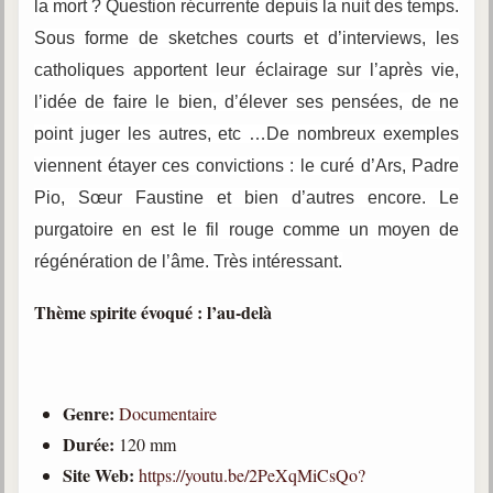
la mort ? Question récurrente depuis la nuit des temps.
Sous forme de sketches courts et d’interviews, les
Galerie
Photos et vidéoscope
catholiques apportent leur éclairage sur l’après vie,
l’idée de faire le bien, d’élever ses pensées, de ne
Galerie photos
point juger les autres, etc …De nombreux exemples
Vidéoscope
viennent étayer ces convictions : le curé d’Ars, Padre
Pio, Sœur Faustine et bien d’autres encore. Le
Filmothèque
purgatoire en est le fil rouge comme un moyen de
Les Illustrés
régénération de l’âme. Très intéressant.
Vidéos courtes de Divaldo
Thème spirite évoqué : l’au-delà
Liens spirites
Genre:
Documentaire
Centres spirites
Durée:
120 mm
France
Site Web:
https://youtu.be/2PeXqMiCsQo?