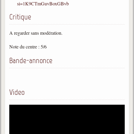
Belgique, Lux. et Canada
si=1K9CTmGuvBoxGBvb
Fédérations spirites
Critique
Médias spirites
A regarder sans modération.
@
Note du centre : 5/6
Bande-annonce
Video