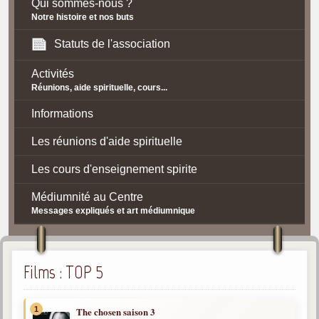
Qui sommes-nous ?
Notre histoire et nos buts
Statuts de l'association
Activités
Réunions, aide spirituelle, cours...
Informations
Les réunions d'aide spirituelle
Les cours d'enseignement spirite
Médiumnité au Centre
Messages expliqués et art médiumnique
Contact / Accès
Plan d'accès
Films : TOP 5
Spiritisme
1
The chosen saison 3
La doctrine Spirite