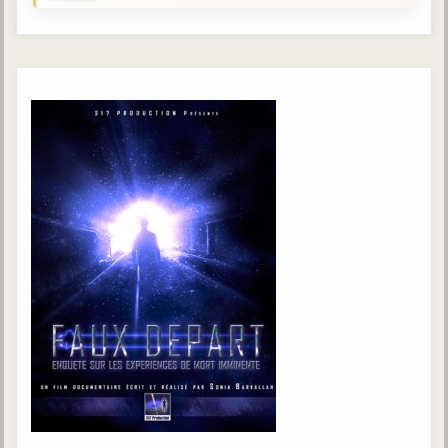
Gabriel Delanne
1857-1926
Chico Xavier
1910-2002
Divaldo Franco
1927-2025
Bibliothèque
Ouvrages
Bibliothèque spirite
Documents
Bulletins "Le Spiritisme"
Journal trimestriel
Newsletters