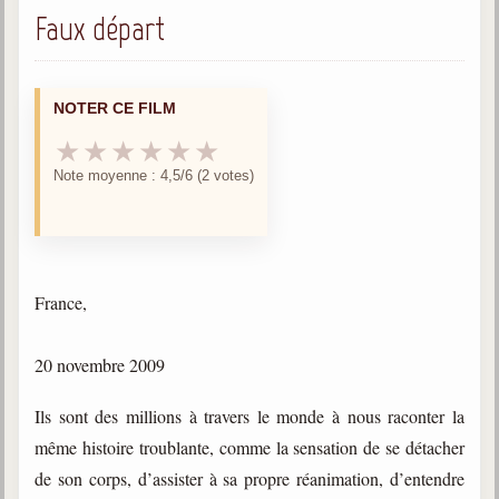
trimestrielles
Faux départ
Sujets du mois
Citations
NOTER CE FILM
Maximes
★
★
★
★
★
★
Note moyenne : 4,5/6 (2 votes)
Enregistrements
séance d'aide spirituelle
Diaporamas
Powerpoints
France,
Enseignement
Cours dispensés au Centre
20 novembre 2009
L'Agora
Posez-nous des questions
Ils sont des millions à travers le monde à nous raconter la
même histoire troublante, comme la sensation de se détacher
Consultez les réponses
de son corps, d’assister à sa propre réanimation, d’entendre
Posez votre question