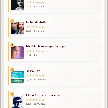
6,0/6 - 3 VOTES
Qu'est-ce que c'est ?
Les bases du spiritisme
Historique
2
Le bal des folles
Philosophie
5,8/6 - 6 VOTES
La doctrine d'Allan Kardec
But des manifestations spirites
3
Divaldo, le messager de la paix
Esprits
5,8/6 - 4 VOTES
Médiums
4
Nosso Lar
Les hommes
Les fondateurs
5,6/6 - 25 VOTES
Allan Kardec
1804-1869
5
Chico Xavier + mini série
Léon Denis
5,6/6 - 11 VOTES
1846-1927