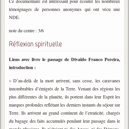
Ce documentaire est intéressant pour écouter les nombreux
Belgique, Lux. et Canada
témoignages de personnes anonymes qui ont vécu une
Fédérations spirites
NDE.
Médias spirites
note du centre : 3/6
@
Réflexion spirituelle
Liens avec livre le passage de Divaldo Franco Pereira,
introduction :
« D’au-delà de la mort arrivent, sans cesse, les caravanes
innombrables d’émigrés de la Terre. Venant des régions les
plus différentes de la planète, ils portent dans leur Esprit les
marques profondes reflétant les derniers instants du séjour sur
Terre. Ils arrivent au grand continent de l’erraticité, chargés
du bagage des faits accumulés pendant leur passage dans le
monde physique. Ils n’étaient ni des Anges, ni des Démons,