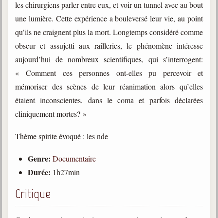
les chirurgiens parler entre eux, et voir un tunnel avec au bout
une lumière. Cette expérience a bouleversé leur vie, au point
Galerie
Photos et vidéoscope
qu’ils ne craignent plus la mort. Longtemps considéré comme
obscur et assujetti aux railleries, le phénomène intéresse
Galerie photos
aujourd’hui de nombreux scientifiques, qui s’interrogent:
Vidéoscope
« Comment ces personnes ont-elles pu percevoir et
mémoriser des scènes de leur réanimation alors qu’elles
Filmothèque
étaient inconscientes, dans le coma et parfois déclarées
cliniquement mortes? »
Les Illustrés
Vidéos courtes de Divaldo
Thème spirite évoqué : les nde
Liens spirites
Genre:
Documentaire
Durée:
1h27min
Centres spirites
Critique
France