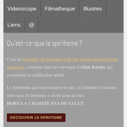
Videoscope
Filmatheque
Illustres
Liens
@
Qu'est-ce-que le spiritisme ?
C'est un
ensemble de principes et de lois reveles par les Esprits
Allan Kardec
superieurs
, contenus dans les ouvrages d'
qui
constituent la codification spirite.
Le Spiritisme qui veut instaurer la paix, la fraternite et l'amour
entre tous les hommes a choisi pour devise :
HORS LA CHARITE PAS DE SALUT
.
DECOUVRIR LE SPIRITISME