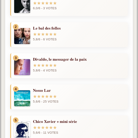
6,0/6 - 3 VOTES
Qu'est-ce que c'est ?
Les bases du spiritisme
Historique
2
Le bal des folles
Philosophie
5,8/6 - 6 VOTES
La doctrine d'Allan Kardec
But des manifestations spirites
3
Divaldo, le messager de la paix
Esprits
5,8/6 - 4 VOTES
Médiums
4
Nosso Lar
Les hommes
Les fondateurs
5,6/6 - 25 VOTES
Allan Kardec
1804-1869
5
Chico Xavier + mini série
Léon Denis
5,6/6 - 11 VOTES
1846-1927