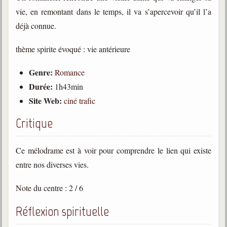
vie, en remontant dans le temps, il va s’apercevoir qu’il l’a
Galerie
déjà connue.
Photos et vidéoscope
thème spirite évoqué : vie antérieure
Galerie photos
Genre:
Romance
Vidéoscope
Durée:
1h43min
Filmothèque
Site Web:
ciné trafic
Les Illustrés
Critique
Vidéos courtes de Divaldo
Ce mélodrame est à voir pour comprendre le lien qui existe
Liens spirites
entre nos diverses vies.
Note du centre : 2 / 6
Centres spirites
Réflexion spirituelle
France