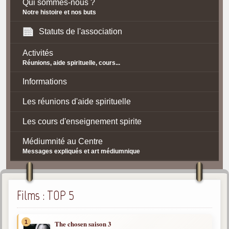
Qui sommes-nous ?
Notre histoire et nos buts
Statuts de l'association
Activités
Réunions, aide spirituelle, cours...
Informations
Les réunions d'aide spirituelle
Les cours d'enseignement spirite
Médiumnité au Centre
Messages expliqués et art médiumnique
Contact / Accès
Plan d'accès
Films : TOP 5
Spiritisme
1
The chosen saison 3
La doctrine Spirite