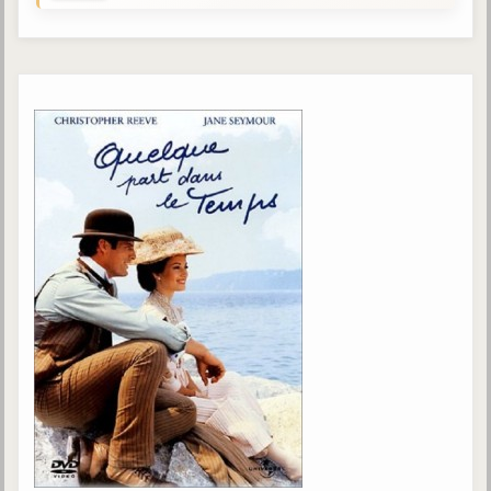
Gabriel Delanne
1857-1926
Chico Xavier
1910-2002
Divaldo Franco
1927-2025
Bibliothèque
Ouvrages
Bibliothèque spirite
Documents
Bulletins "Le Spiritisme"
Journal trimestriel
Newsletters