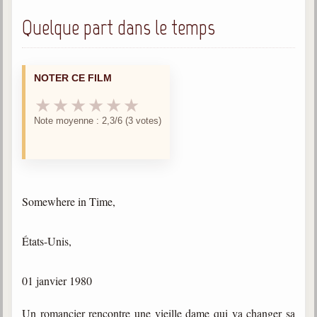
trimestrielles
Quelque part dans le temps
Sujets du mois
Citations
NOTER CE FILM
Maximes
★
★
★
★
★
★
Enregistrements
Note moyenne : 2,3/6 (3 votes)
séance d'aide spirituelle
Diaporamas
Powerpoints
Enseignement
Somewhere in Time,
Cours dispensés au Centre
États-Unis,
L'Agora
Posez-nous des questions
01 janvier 1980
Consultez les réponses
Un romancier rencontre une vieille dame qui va changer sa
Posez votre question