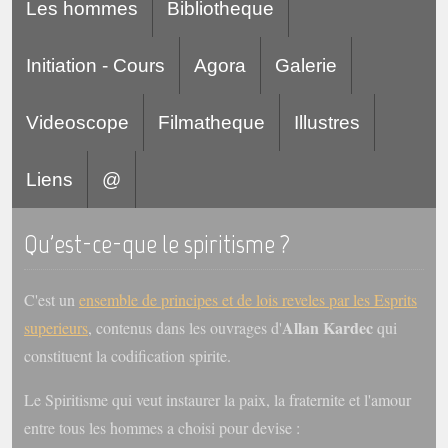
Les hommes
Bibliotheque
Initiation - Cours
Agora
Galerie
Videoscope
Filmatheque
Illustres
Liens
@
Qu'est-ce-que le spiritisme ?
C'est un
ensemble de principes et de lois reveles par les Esprits
Allan Kardec
superieurs
, contenus dans les ouvrages d'
qui
constituent la codification spirite.
Le Spiritisme qui veut instaurer la paix, la fraternite et l'amour
entre tous les hommes a choisi pour devise :