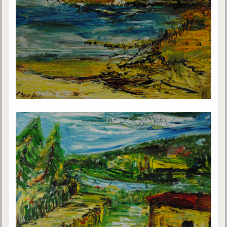
Belgique, Lux. et Canada
Fédérations spirites
Médias spirites
@