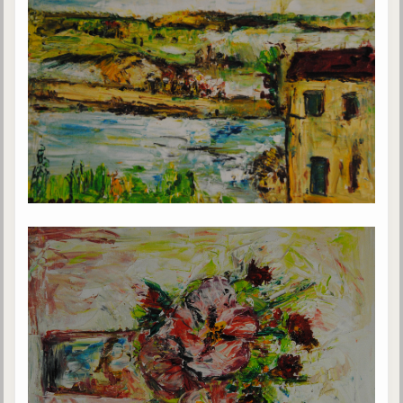
Gabriel Delanne
1857-1926
Chico Xavier
1910-2002
Divaldo Franco
1927-2025
Bibliothèque
Ouvrages
Bibliothèque spirite
Documents
Bulletins "Le Spiritisme"
Journal trimestriel
Newsletters