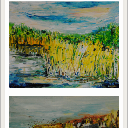
Galerie
Photos et vidéoscope
Galerie photos
Vidéoscope
Filmothèque
Les Illustrés
Vidéos courtes de Divaldo
Liens spirites
Centres spirites
France