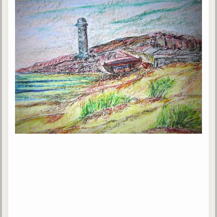
Galerie
Photos et vidéoscope
Galerie photos
Vidéoscope
Filmothèque
Les Illustrés
Vidéos courtes de Divaldo
Liens spirites
Centres spirites
France