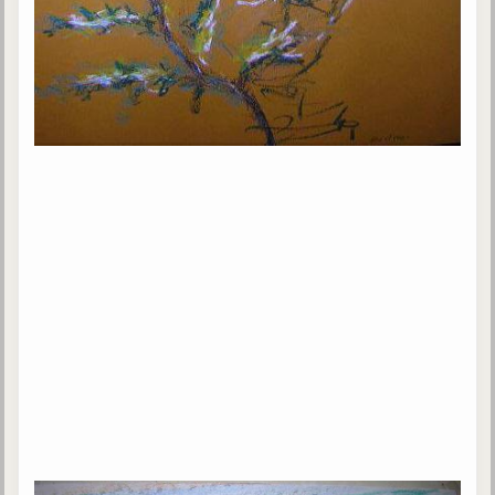
trimestrielles
Sujets du mois
Citations
Maximes
Enregistrements
séance d'aide spirituelle
Diaporamas
Powerpoints
Enseignement
Cours dispensés au Centre
L'Agora
Posez-nous des questions
Consultez les réponses
Posez votre question