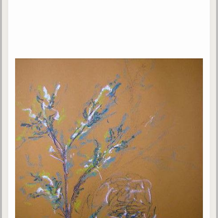
Gabriel Delanne
1857-1926
Chico Xavier
1910-2002
Divaldo Franco
1927-2025
Bibliothèque
Ouvrages
Bibliothèque spirite
Documents
Bulletins "Le Spiritisme"
Journal trimestriel
Newsletters