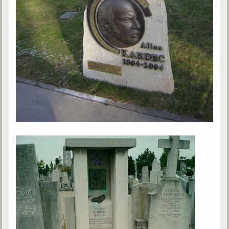
trimestrielles
Sujets du mois
Citations
Maximes
Enregistrements
séance d'aide spirituelle
Diaporamas
Powerpoints
Enseignement
Cours dispensés au Centre
L'Agora
Posez-nous des questions
Consultez les réponses
Posez votre question