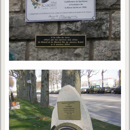
Gabriel Delanne
1857-1926
Chico Xavier
1910-2002
Divaldo Franco
1927-2025
Bibliothèque
Ouvrages
Bibliothèque spirite
Documents
Bulletins "Le Spiritisme"
Journal trimestriel
Newsletters