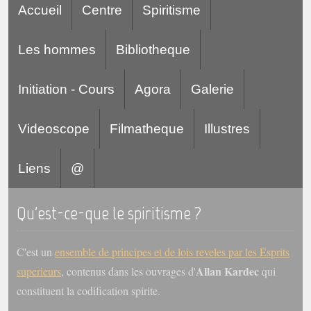
Accueil
Centre
Spiritisme
Les hommes
Bibliotheque
Initiation - Cours
Agora
Galerie
Videoscope
Filmatheque
Illustres
Liens
@
Qu'est-ce-que le spiritisme ?
C'est un
ensemble de principes et de lois reveles par les Esprits
Allan Kardec
superieurs
, contenus dans les ouvrages d'
qui
constituent la codification spirite.