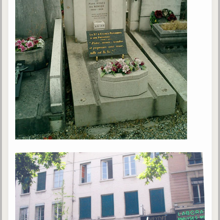
Galerie
Photos et vidéoscope
Galerie photos
Vidéoscope
Filmothèque
Les Illustrés
Vidéos courtes de Divaldo
Liens spirites
Centres spirites
France