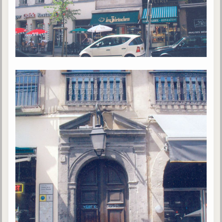
Belgique, Lux. et Canada
Fédérations spirites
Médias spirites
@