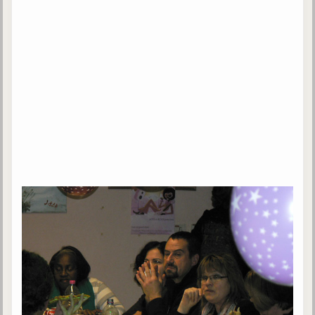
trimestrielles
Sujets du mois
Citations
Maximes
Enregistrements
séance d'aide spirituelle
Diaporamas
Powerpoints
Enseignement
Cours dispensés au Centre
L'Agora
Posez-nous des questions
Consultez les réponses
Posez votre question