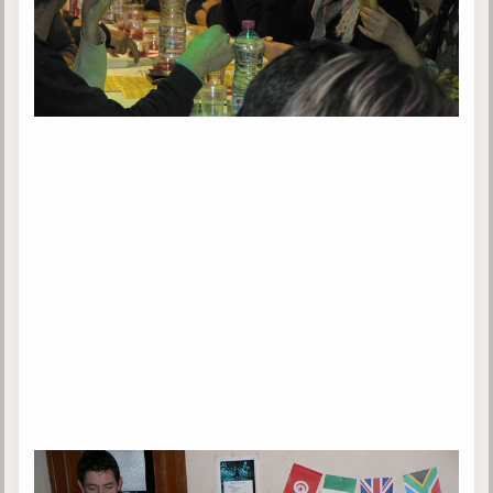
Galerie
Photos et vidéoscope
Galerie photos
Vidéoscope
Filmothèque
Les Illustrés
Vidéos courtes de Divaldo
Liens spirites
Centres spirites
France