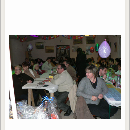
Gabriel Delanne
1857-1926
Chico Xavier
1910-2002
Divaldo Franco
1927-2025
Bibliothèque
Ouvrages
Bibliothèque spirite
Documents
Bulletins "Le Spiritisme"
Journal trimestriel
Newsletters