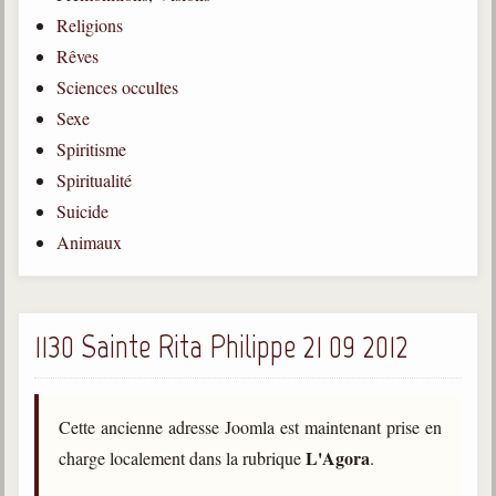
Religions
Gabriel Delanne
1857-1926
Rêves
Sciences occultes
Chico Xavier
1910-2002
Sexe
Spiritisme
Divaldo Franco
1927-2025
Spiritualité
Suicide
Bibliothèque
Animaux
Ouvrages
Bibliothèque spirite
1130 Sainte Rita Philippe 21 09 2012
Documents
Bulletins "Le Spiritisme"
Cette ancienne adresse Joomla est maintenant prise en
Journal trimestriel
L'Agora
charge localement dans la rubrique
.
Newsletters