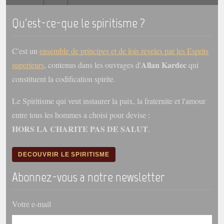
Qu'est-ce-que le spiritisme ?
Galerie
Photos et vidéoscope
C'est un
ensemble de principes et de lois reveles par les Esprits
Galerie photos
Allan Kardec
superieurs
, contenus dans les ouvrages d'
qui
Vidéoscope
constituent la codification spirite.
Filmothèque
Le Spiritisme qui veut instaurer la paix, la fraternite et l'amour
entre tous les hommes a choisi pour devise :
Les Illustrés
HORS LA CHARITE PAS DE SALUT
.
Vidéos courtes de Divaldo
DECOUVRIR LE SPIRITISME
Liens spirites
Abonnez-vous a notre newsletter
Centres spirites
Votre e-mail
France