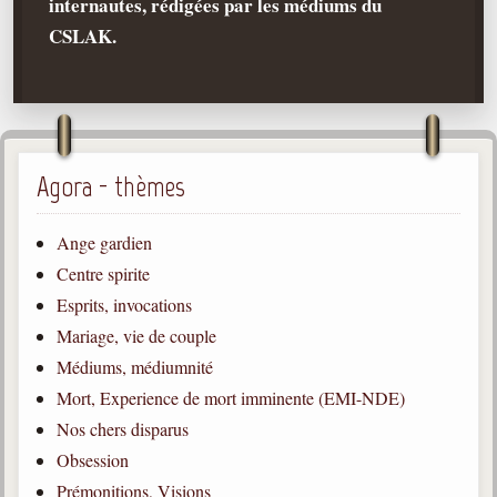
internautes, rédigées par les médiums du
CSLAK.
Qu'est-ce que c'est ?
Les bases du spiritisme
Historique
Philosophie
La doctrine d'Allan Kardec
Agora - thèmes
But des manifestations spirites
Ange gardien
Esprits
Centre spirite
Médiums
Esprits, invocations
Les hommes
Mariage, vie de couple
Les fondateurs
Médiums, médiumnité
Mort, Experience de mort imminente (EMI-NDE)
Allan Kardec
1804-1869
Nos chers disparus
Obsession
Léon Denis
1846-1927
Prémonitions, Visions