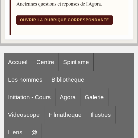
Anciennes questions et reponses de l'Agora.
trimestrielles
Sujets du mois
OUVRIR LA RUBRIQUE CORRESPONDANTE
Citations
Maximes
Enregistrements
séance d'aide spirituelle
Accueil
Centre
Spiritisme
Diaporamas
Powerpoints
Les hommes
Bibliotheque
Enseignement
Cours dispensés au Centre
Initiation - Cours
Agora
Galerie
L'Agora
Posez-nous des questions
Videoscope
Filmatheque
Illustres
Consultez les réponses
Liens
@
Posez votre question