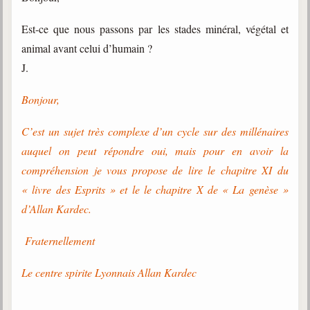
trimestrielles
Est-ce que nous passons par les stades minéral, végétal et
Sujets du mois
animal avant celui d’humain ?
Citations
J.
Maximes
Bonjour,
Enregistrements
C’est un sujet très complexe d’un cycle sur des millénaires
séance d'aide spirituelle
auquel on peut répondre oui, mais pour en avoir la
Diaporamas
compréhension je vous propose de lire le chapitre XI du
Powerpoints
« livre des Esprits » et le le chapitre X de « La genèse »
Enseignement
d’Allan Kardec.
Cours dispensés au Centre
Fraternellement
L'Agora
Posez-nous des questions
Le centre spirite Lyonnais Allan Kardec
Consultez les réponses
Posez votre question