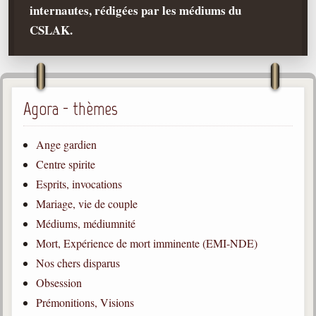
internautes, rédigées par les médiums du
Qu'est-ce que c'est ?
CSLAK.
Les bases du spiritisme
Historique
Philosophie
La doctrine d'Allan Kardec
Agora - thèmes
But des manifestations spirites
Ange gardien
Esprits
Centre spirite
Esprits, invocations
Médiums
Mariage, vie de couple
Les hommes
Médiums, médiumnité
Les fondateurs
Mort, Expérience de mort imminente (EMI-NDE)
Allan Kardec
Nos chers disparus
1804-1869
Obsession
Léon Denis
Prémonitions, Visions
1846-1927