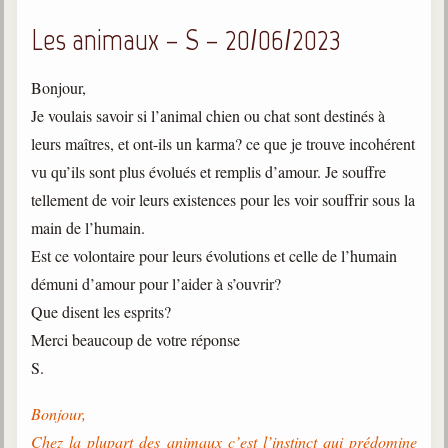
Les animaux – S – 20/06/2023
Galerie
Photos et vidéoscope
Bonjour,
Galerie photos
Je voulais savoir si l’animal chien ou chat sont destinés à
leurs maîtres, et ont-ils un karma? ce que je trouve incohérent
Vidéoscope
vu qu’ils sont plus évolués et remplis d’amour. Je souffre
Filmothèque
tellement de voir leurs existences pour les voir souffrir sous la
main de l’humain.
Les Illustrés
Est ce volontaire pour leurs évolutions et celle de l’humain
Vidéos courtes de Divaldo
démuni d’amour pour l’aider à s’ouvrir?
Que disent les esprits?
Liens spirites
Merci beaucoup de votre réponse
S.
Centres spirites
Bonjour,
France
Chez la plupart des animaux c’est l’instinct qui prédomine