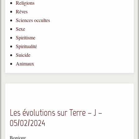
Religions
Gabriel Delanne
Rêves
1857-1926
Sciences occultes
Chico Xavier
Sexe
1910-2002
Spiritisme
Divaldo Franco
Spiritualité
1927-2025
Suicide
Bibliothèque
Animaux
Ouvrages
Bibliothèque spirite
Documents
Les évolutions sur Terre – J –
Bulletins "Le Spiritisme"
05/02/2024
Journal trimestriel
Newsletters
Bonjour,