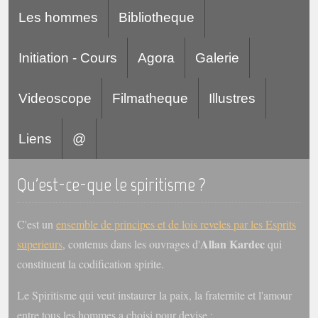
Les hommes
Bibliotheque
Initiation - Cours
Agora
Galerie
Videoscope
Filmatheque
Illustres
Liens
@
Qu'est-ce-que le spiritisme ?
C'est un
ensemble de principes et de lois reveles par les Esprits
Allan Kardec
superieurs
, contenus dans les ouvrages d'
qui
constituent la codification spirite.
Le Spiritisme qui veut instaurer la paix, la fraternite et l'amour
entre tous les hommes a choisi pour devise :