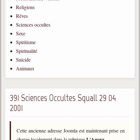
Religions
Gabriel Delanne
1857-1926
Rêves
Sciences occultes
Chico Xavier
1910-2002
Sexe
Spiritisme
Divaldo Franco
1927-2025
Spiritualité
Suicide
Bibliothèque
Animaux
Ouvrages
Bibliothèque spirite
391 Sciences Occultes Squall 29 04
2001
Documents
Bulletins "Le Spiritisme"
Journal trimestriel
Cette ancienne adresse Joomla est maintenant prise en
Newsletters
L'Agora
charge localement dans la rubrique
.