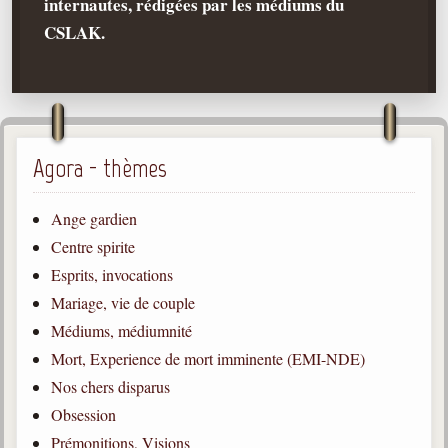
internautes, rédigées par les médiums du
CSLAK.
Qu'est-ce que c'est ?
Les bases du spiritisme
Historique
Philosophie
La doctrine d'Allan Kardec
Agora - thèmes
But des manifestations spirites
Ange gardien
Esprits
Centre spirite
Médiums
Esprits, invocations
Les hommes
Mariage, vie de couple
Les fondateurs
Médiums, médiumnité
Mort, Experience de mort imminente (EMI-NDE)
Allan Kardec
1804-1869
Nos chers disparus
Obsession
Léon Denis
1846-1927
Prémonitions, Visions