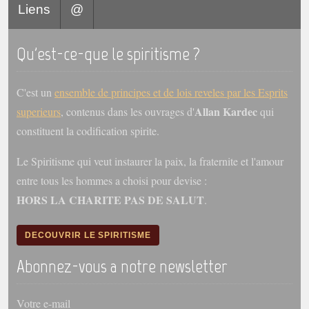
Liens
@
Galerie
Photos et vidéoscope
Qu'est-ce-que le spiritisme ?
Galerie photos
C'est un
ensemble de principes et de lois reveles par les Esprits
Vidéoscope
Allan Kardec
superieurs
, contenus dans les ouvrages d'
qui
constituent la codification spirite.
Filmothèque
Le Spiritisme qui veut instaurer la paix, la fraternite et l'amour
Les Illustrés
entre tous les hommes a choisi pour devise :
Vidéos courtes de Divaldo
HORS LA CHARITE PAS DE SALUT
.
Liens spirites
DECOUVRIR LE SPIRITISME
Centres spirites
Abonnez-vous a notre newsletter
France
Votre e-mail