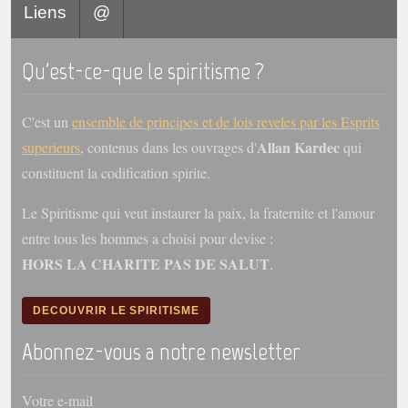
Liens
@
Galerie
Photos et vidéoscope
Qu'est-ce-que le spiritisme ?
Galerie photos
C'est un
ensemble de principes et de lois reveles par les Esprits
Vidéoscope
Allan Kardec
superieurs
, contenus dans les ouvrages d'
qui
constituent la codification spirite.
Filmothèque
Le Spiritisme qui veut instaurer la paix, la fraternite et l'amour
Les Illustrés
entre tous les hommes a choisi pour devise :
Vidéos courtes de Divaldo
HORS LA CHARITE PAS DE SALUT
.
Liens spirites
DECOUVRIR LE SPIRITISME
Centres spirites
Abonnez-vous a notre newsletter
France
Votre e-mail