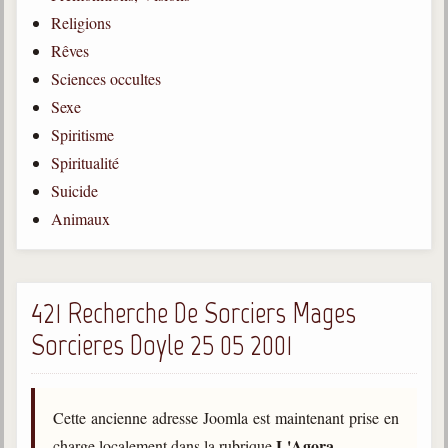
Religions
Gabriel Delanne
1857-1926
Rêves
Sciences occultes
Chico Xavier
1910-2002
Sexe
Spiritisme
Divaldo Franco
1927-2025
Spiritualité
Suicide
Bibliothèque
Animaux
Ouvrages
Bibliothèque spirite
421 Recherche De Sorciers Mages
Sorcieres Doyle 25 05 2001
Documents
Bulletins "Le Spiritisme"
Journal trimestriel
Cette ancienne adresse Joomla est maintenant prise en
Newsletters
L'Agora
charge localement dans la rubrique
.