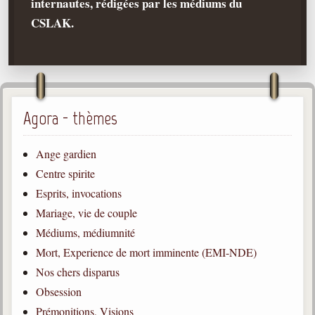
internautes, rédigées par les médiums du
CSLAK.
Qu'est-ce que c'est ?
Les bases du spiritisme
Historique
Philosophie
La doctrine d'Allan Kardec
Agora - thèmes
But des manifestations spirites
Ange gardien
Esprits
Centre spirite
Médiums
Esprits, invocations
Les hommes
Mariage, vie de couple
Les fondateurs
Médiums, médiumnité
Mort, Experience de mort imminente (EMI-NDE)
Allan Kardec
1804-1869
Nos chers disparus
Obsession
Léon Denis
1846-1927
Prémonitions, Visions