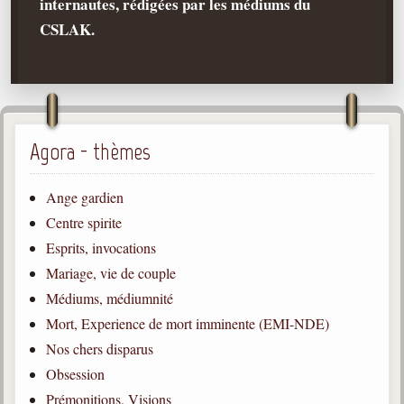
internautes, rédigées par les médiums du
CSLAK.
Qu'est-ce que c'est ?
Les bases du spiritisme
Historique
Philosophie
La doctrine d'Allan Kardec
Agora - thèmes
But des manifestations spirites
Ange gardien
Esprits
Centre spirite
Médiums
Esprits, invocations
Les hommes
Mariage, vie de couple
Les fondateurs
Médiums, médiumnité
Mort, Experience de mort imminente (EMI-NDE)
Allan Kardec
1804-1869
Nos chers disparus
Obsession
Léon Denis
1846-1927
Prémonitions, Visions