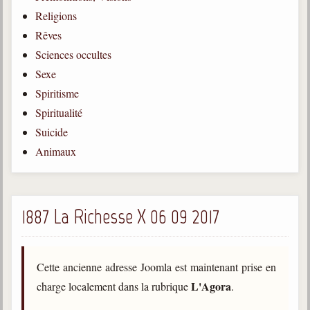
Religions
Gabriel Delanne
1857-1926
Rêves
Sciences occultes
Chico Xavier
1910-2002
Sexe
Spiritisme
Divaldo Franco
1927-2025
Spiritualité
Suicide
Bibliothèque
Animaux
Ouvrages
Bibliothèque spirite
1887 La Richesse X 06 09 2017
Documents
Bulletins "Le Spiritisme"
Cette ancienne adresse Joomla est maintenant prise en
Journal trimestriel
L'Agora
charge localement dans la rubrique
.
Newsletters