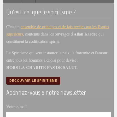
Qu'est-ce-que le spiritisme ?
Galerie
Photos et vidéoscope
C'est un
ensemble de principes et de lois reveles par les Esprits
Galerie photos
Allan Kardec
superieurs
, contenus dans les ouvrages d'
qui
Vidéoscope
constituent la codification spirite.
Filmothèque
Le Spiritisme qui veut instaurer la paix, la fraternite et l'amour
entre tous les hommes a choisi pour devise :
Les Illustrés
HORS LA CHARITE PAS DE SALUT
.
Vidéos courtes de Divaldo
DECOUVRIR LE SPIRITISME
Liens spirites
Abonnez-vous a notre newsletter
Centres spirites
Votre e-mail
France