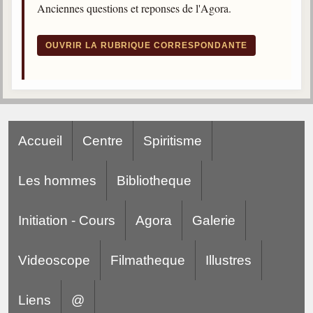
Anciennes questions et reponses de l'Agora.
trimestrielles
Sujets du mois
OUVRIR LA RUBRIQUE CORRESPONDANTE
Citations
Maximes
Enregistrements
séance d'aide spirituelle
Accueil
Centre
Spiritisme
Diaporamas
Powerpoints
Les hommes
Bibliotheque
Enseignement
Cours dispensés au Centre
Initiation - Cours
Agora
Galerie
L'Agora
Posez-nous des questions
Videoscope
Filmatheque
Illustres
Consultez les réponses
Liens
@
Posez votre question