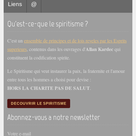
Liens
@
Galerie
Photos et vidéoscope
Qu'est-ce-que le spiritisme ?
Galerie photos
C'est un
ensemble de principes et de lois reveles par les Esprits
Vidéoscope
Allan Kardec
superieurs
, contenus dans les ouvrages d'
qui
constituent la codification spirite.
Filmothèque
Le Spiritisme qui veut instaurer la paix, la fraternite et l'amour
Les Illustrés
entre tous les hommes a choisi pour devise :
Vidéos courtes de Divaldo
HORS LA CHARITE PAS DE SALUT
.
Liens spirites
DECOUVRIR LE SPIRITISME
Centres spirites
Abonnez-vous a notre newsletter
France
Votre e-mail