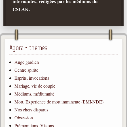
internautes, rédigées par les médiums du
CSLAK.
Qu'est-ce que c'est ?
Les bases du spiritisme
Historique
Philosophie
La doctrine d'Allan Kardec
Agora - thèmes
But des manifestations spirites
Ange gardien
Esprits
Centre spirite
Médiums
Esprits, invocations
Les hommes
Mariage, vie de couple
Les fondateurs
Médiums, médiumnité
Mort, Experience de mort imminente (EMI-NDE)
Allan Kardec
1804-1869
Nos chers disparus
Obsession
Léon Denis
1846-1927
Prémonitions, Visions