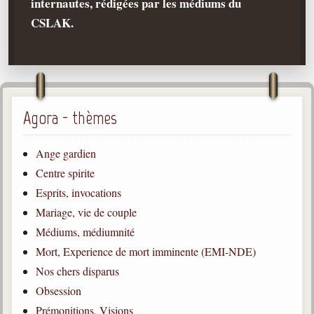
internautes, rédigées par les médiums du
CSLAK.
Qu'est-ce que c'est ?
Les bases du spiritisme
Historique
Philosophie
La doctrine d'Allan Kardec
Agora - thèmes
But des manifestations spirites
Ange gardien
Esprits
Centre spirite
Médiums
Esprits, invocations
Les hommes
Mariage, vie de couple
Les fondateurs
Médiums, médiumnité
Mort, Experience de mort imminente (EMI-NDE)
Allan Kardec
1804-1869
Nos chers disparus
Obsession
Léon Denis
1846-1927
Prémonitions, Visions