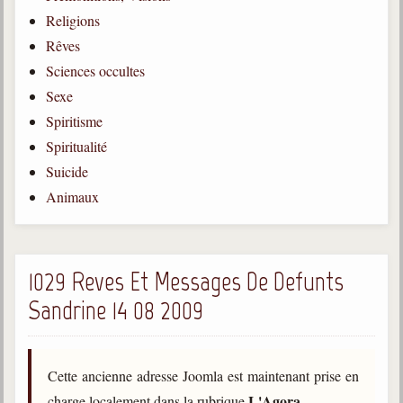
Religions
Gabriel Delanne
1857-1926
Rêves
Sciences occultes
Chico Xavier
1910-2002
Sexe
Spiritisme
Divaldo Franco
1927-2025
Spiritualité
Suicide
Bibliothèque
Animaux
Ouvrages
Bibliothèque spirite
1029 Reves Et Messages De Defunts
Sandrine 14 08 2009
Documents
Bulletins "Le Spiritisme"
Journal trimestriel
Cette ancienne adresse Joomla est maintenant prise en
Newsletters
L'Agora
charge localement dans la rubrique
.