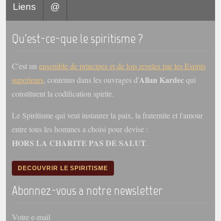
Liens
@
Galerie
Photos et vidéoscope
Qu'est-ce-que le spiritisme ?
Galerie photos
C'est un
ensemble de principes et de lois reveles par les Esprits
Vidéoscope
Allan Kardec
superieurs
, contenus dans les ouvrages d'
qui
constituent la codification spirite.
Filmothèque
Le Spiritisme qui veut instaurer la paix, la fraternite et l'amour
Les Illustrés
entre tous les hommes a choisi pour devise :
Vidéos courtes de Divaldo
HORS LA CHARITE PAS DE SALUT
.
Liens spirites
DECOUVRIR LE SPIRITISME
Centres spirites
Abonnez-vous a notre newsletter
France
Votre e-mail