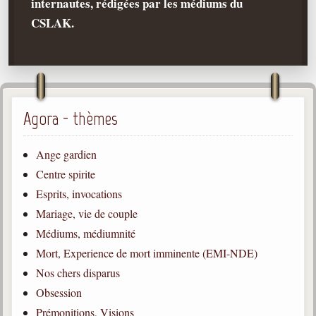
internautes, rédigées par les médiums du
CSLAK.
Qu'est-ce que c'est ?
Les bases du spiritisme
Historique
Philosophie
La doctrine d'Allan Kardec
Agora - thèmes
But des manifestations spirites
Ange gardien
Esprits
Centre spirite
Médiums
Esprits, invocations
Les hommes
Mariage, vie de couple
Les fondateurs
Médiums, médiumnité
Mort, Experience de mort imminente (EMI-NDE)
Allan Kardec
1804-1869
Nos chers disparus
Obsession
Léon Denis
1846-1927
Prémonitions, Visions