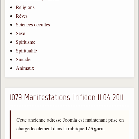
Religions
Gabriel Delanne
1857-1926
Rêves
Sciences occultes
Chico Xavier
1910-2002
Sexe
Spiritisme
Divaldo Franco
1927-2025
Spiritualité
Suicide
Bibliothèque
Animaux
Ouvrages
Bibliothèque spirite
1079 Manifestations Trifidon 11 04 2011
Documents
Bulletins "Le Spiritisme"
Cette ancienne adresse Joomla est maintenant prise en
Journal trimestriel
L'Agora
charge localement dans la rubrique
.
Newsletters