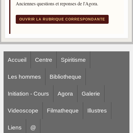
Anciennes questions et reponses de l'Agora.
trimestrielles
Sujets du mois
OUVRIR LA RUBRIQUE CORRESPONDANTE
Citations
Maximes
Enregistrements
séance d'aide spirituelle
Accueil
Centre
Spiritisme
Diaporamas
Powerpoints
Les hommes
Bibliotheque
Enseignement
Cours dispensés au Centre
Initiation - Cours
Agora
Galerie
L'Agora
Posez-nous des questions
Videoscope
Filmatheque
Illustres
Consultez les réponses
Liens
@
Posez votre question