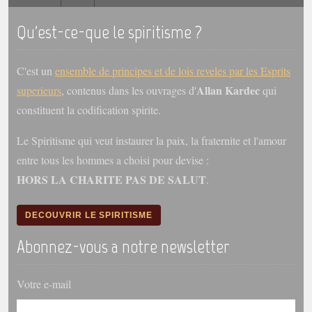
Qu'est-ce-que le spiritisme ?
Galerie
Photos et vidéoscope
C'est un
ensemble de principes et de lois reveles par les Esprits
Galerie photos
Allan Kardec
superieurs
, contenus dans les ouvrages d'
qui
Vidéoscope
constituent la codification spirite.
Filmothèque
Le Spiritisme qui veut instaurer la paix, la fraternite et l'amour
entre tous les hommes a choisi pour devise :
Les Illustrés
HORS LA CHARITE PAS DE SALUT
.
Vidéos courtes de Divaldo
DECOUVRIR LE SPIRITISME
Liens spirites
Abonnez-vous a notre newsletter
Centres spirites
Votre e-mail
France