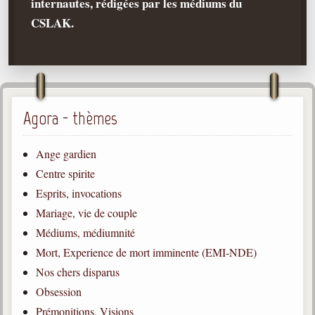
internautes, rédigées par les médiums du
CSLAK.
Qu'est-ce que c'est ?
Les bases du spiritisme
Historique
Philosophie
La doctrine d'Allan Kardec
Agora - thèmes
But des manifestations spirites
Ange gardien
Esprits
Centre spirite
Médiums
Esprits, invocations
Les hommes
Mariage, vie de couple
Les fondateurs
Médiums, médiumnité
Mort, Experience de mort imminente (EMI-NDE)
Allan Kardec
1804-1869
Nos chers disparus
Obsession
Léon Denis
1846-1927
Prémonitions, Visions