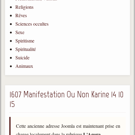
Religions
Gabriel Delanne
1857-1926
Rêves
Sciences occultes
Chico Xavier
1910-2002
Sexe
Spiritisme
Divaldo Franco
1927-2025
Spiritualité
Suicide
Bibliothèque
Animaux
Ouvrages
Bibliothèque spirite
1607 Manifestation Ou Non Karine 14 10
15
Documents
Bulletins "Le Spiritisme"
Journal trimestriel
Cette ancienne adresse Joomla est maintenant prise en
Newsletters
L'Agora
charge localement dans la rubrique
.