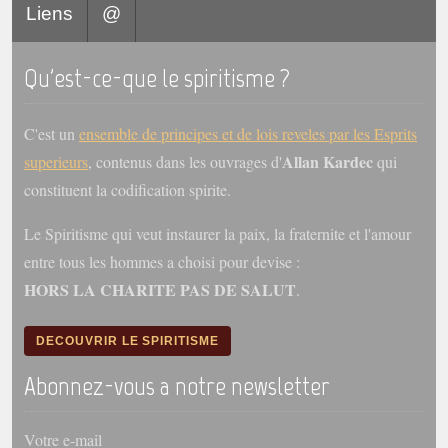
Liens
@
Galerie
Photos et vidéoscope
Qu'est-ce-que le spiritisme ?
Galerie photos
C'est un
ensemble de principes et de lois reveles par les Esprits
Vidéoscope
Allan Kardec
superieurs
, contenus dans les ouvrages d'
qui
constituent la codification spirite.
Filmothèque
Le Spiritisme qui veut instaurer la paix, la fraternite et l'amour
Les Illustrés
entre tous les hommes a choisi pour devise :
Vidéos courtes de Divaldo
HORS LA CHARITE PAS DE SALUT
.
Liens spirites
DECOUVRIR LE SPIRITISME
Centres spirites
Abonnez-vous a notre newsletter
France
Votre e-mail