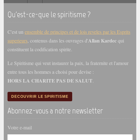
Qu'est-ce-que le spiritisme ?
Galerie
Photos et vidéoscope
C'est un
ensemble de principes et de lois reveles par les Esprits
Galerie photos
Allan Kardec
superieurs
, contenus dans les ouvrages d'
qui
Vidéoscope
constituent la codification spirite.
Filmothèque
Le Spiritisme qui veut instaurer la paix, la fraternite et l'amour
entre tous les hommes a choisi pour devise :
Les Illustrés
HORS LA CHARITE PAS DE SALUT
.
Vidéos courtes de Divaldo
DECOUVRIR LE SPIRITISME
Liens spirites
Abonnez-vous a notre newsletter
Centres spirites
Votre e-mail
France