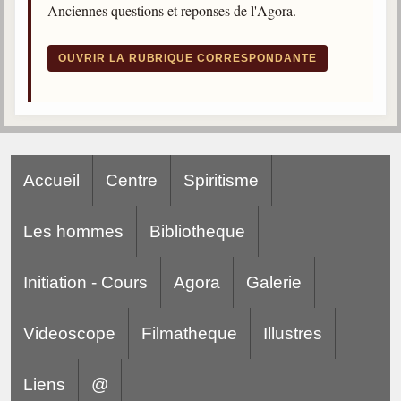
Anciennes questions et reponses de l'Agora.
trimestrielles
Sujets du mois
OUVRIR LA RUBRIQUE CORRESPONDANTE
Citations
Maximes
Enregistrements
séance d'aide spirituelle
Accueil
Centre
Spiritisme
Diaporamas
Powerpoints
Les hommes
Bibliotheque
Enseignement
Cours dispensés au Centre
Initiation - Cours
Agora
Galerie
L'Agora
Posez-nous des questions
Videoscope
Filmatheque
Illustres
Consultez les réponses
Liens
@
Posez votre question