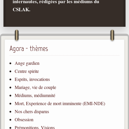
internautes, rédigées par les médiums du
CSLAK.
Qu'est-ce que c'est ?
Les bases du spiritisme
Historique
Philosophie
La doctrine d'Allan Kardec
Agora - thèmes
But des manifestations spirites
Ange gardien
Esprits
Centre spirite
Médiums
Esprits, invocations
Les hommes
Mariage, vie de couple
Les fondateurs
Médiums, médiumnité
Mort, Experience de mort imminente (EMI-NDE)
Allan Kardec
1804-1869
Nos chers disparus
Obsession
Léon Denis
1846-1927
Prémonitions, Visions