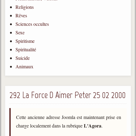
Religions
Gabriel Delanne
1857-1926
Rêves
Sciences occultes
Chico Xavier
1910-2002
Sexe
Spiritisme
Divaldo Franco
1927-2025
Spiritualité
Suicide
Bibliothèque
Animaux
Ouvrages
Bibliothèque spirite
292 La Force D Aimer Peter 25 02 2000
Documents
Bulletins "Le Spiritisme"
Cette ancienne adresse Joomla est maintenant prise en
Journal trimestriel
L'Agora
charge localement dans la rubrique
.
Newsletters