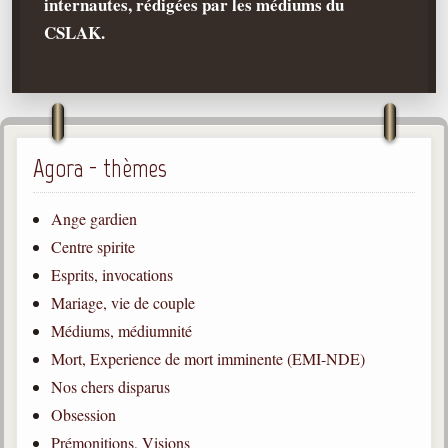
internautes, rédigées par les médiums du
CSLAK.
Qu'est-ce que c'est ?
Les bases du spiritisme
Historique
Philosophie
La doctrine d'Allan Kardec
Agora - thèmes
But des manifestations spirites
Ange gardien
Esprits
Centre spirite
Médiums
Esprits, invocations
Les hommes
Mariage, vie de couple
Les fondateurs
Médiums, médiumnité
Mort, Experience de mort imminente (EMI-NDE)
Allan Kardec
1804-1869
Nos chers disparus
Obsession
Léon Denis
1846-1927
Prémonitions, Visions