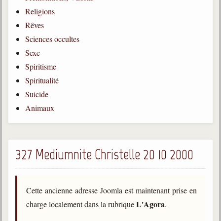
Religions
Gabriel Delanne
1857-1926
Rêves
Sciences occultes
Chico Xavier
1910-2002
Sexe
Spiritisme
Divaldo Franco
1927-2025
Spiritualité
Suicide
Bibliothèque
Animaux
Ouvrages
Bibliothèque spirite
327 Mediumnite Christelle 20 10 2000
Documents
Bulletins "Le Spiritisme"
Cette ancienne adresse Joomla est maintenant prise en
Journal trimestriel
L'Agora
charge localement dans la rubrique
.
Newsletters