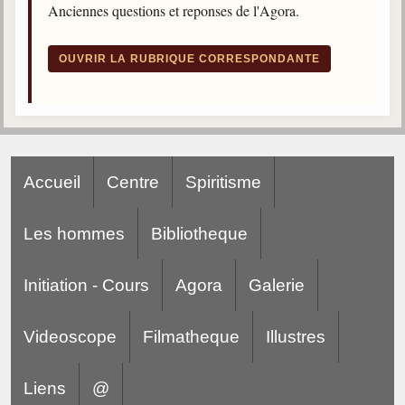
Anciennes questions et reponses de l'Agora.
trimestrielles
Sujets du mois
OUVRIR LA RUBRIQUE CORRESPONDANTE
Citations
Maximes
Enregistrements
séance d'aide spirituelle
Accueil
Centre
Spiritisme
Diaporamas
Powerpoints
Les hommes
Bibliotheque
Enseignement
Cours dispensés au Centre
Initiation - Cours
Agora
Galerie
L'Agora
Posez-nous des questions
Videoscope
Filmatheque
Illustres
Consultez les réponses
Liens
@
Posez votre question