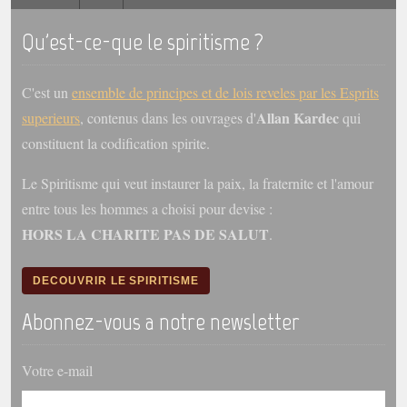
Qu'est-ce-que le spiritisme ?
Galerie
Photos et vidéoscope
C'est un
ensemble de principes et de lois reveles par les Esprits
Galerie photos
Allan Kardec
superieurs
, contenus dans les ouvrages d'
qui
Vidéoscope
constituent la codification spirite.
Filmothèque
Le Spiritisme qui veut instaurer la paix, la fraternite et l'amour
entre tous les hommes a choisi pour devise :
Les Illustrés
HORS LA CHARITE PAS DE SALUT
.
Vidéos courtes de Divaldo
DECOUVRIR LE SPIRITISME
Liens spirites
Abonnez-vous a notre newsletter
Centres spirites
Votre e-mail
France