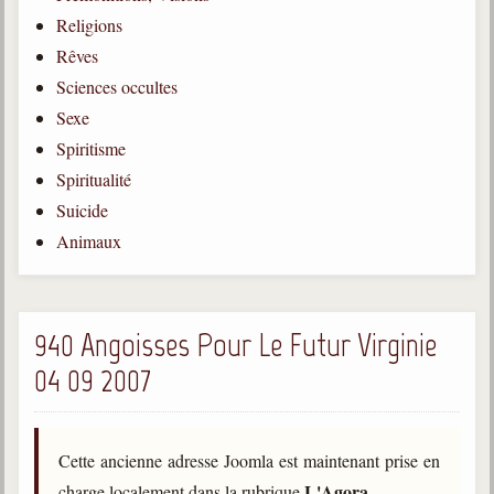
Religions
Gabriel Delanne
1857-1926
Rêves
Sciences occultes
Chico Xavier
1910-2002
Sexe
Spiritisme
Divaldo Franco
1927-2025
Spiritualité
Suicide
Bibliothèque
Animaux
Ouvrages
Bibliothèque spirite
940 Angoisses Pour Le Futur Virginie
04 09 2007
Documents
Bulletins "Le Spiritisme"
Journal trimestriel
Cette ancienne adresse Joomla est maintenant prise en
Newsletters
L'Agora
charge localement dans la rubrique
.