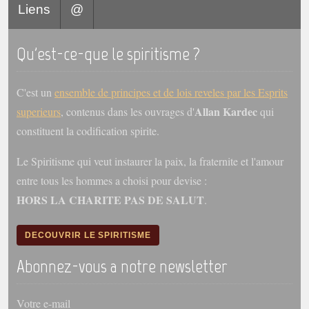
Liens
@
Galerie
Photos et vidéoscope
Qu'est-ce-que le spiritisme ?
Galerie photos
C'est un
ensemble de principes et de lois reveles par les Esprits
Vidéoscope
Allan Kardec
superieurs
, contenus dans les ouvrages d'
qui
constituent la codification spirite.
Filmothèque
Le Spiritisme qui veut instaurer la paix, la fraternite et l'amour
Les Illustrés
entre tous les hommes a choisi pour devise :
Vidéos courtes de Divaldo
HORS LA CHARITE PAS DE SALUT
.
Liens spirites
DECOUVRIR LE SPIRITISME
Centres spirites
Abonnez-vous a notre newsletter
France
Votre e-mail