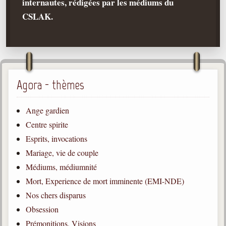
internautes, rédigées par les médiums du
CSLAK.
Qu'est-ce que c'est ?
Les bases du spiritisme
Historique
Philosophie
La doctrine d'Allan Kardec
Agora - thèmes
But des manifestations spirites
Ange gardien
Esprits
Centre spirite
Médiums
Esprits, invocations
Les hommes
Mariage, vie de couple
Les fondateurs
Médiums, médiumnité
Mort, Experience de mort imminente (EMI-NDE)
Allan Kardec
1804-1869
Nos chers disparus
Obsession
Léon Denis
1846-1927
Prémonitions, Visions